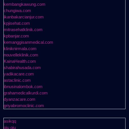
kembangkawung.com
chungiwa.com
ikanbakarcianjur.com
kpjisehat.com
mitrasehatklinik.com
kpbanjar.com
kemanggisanmedical.com
kliniknirmala.com
nouvelleklinik.com
KainaHealth.com
shabirahusada.com
yadikacare.com
astaclinic.com
ibnusinalombok.com
grahamedicalkurdi.com
dyanzacare.com
griyabromoclinic.com
asikqq
qiu qiu