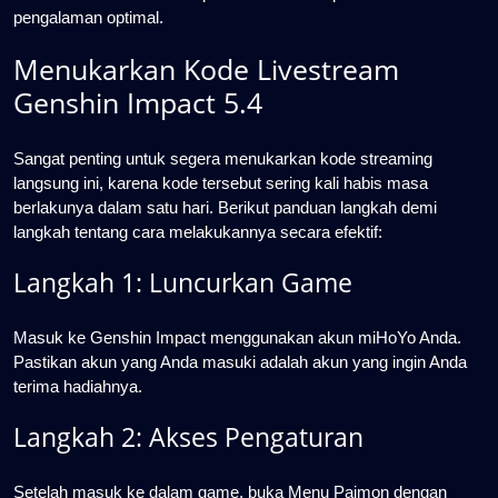
pengalaman optimal.
Menukarkan Kode Livestream
Genshin Impact 5.4
Sangat penting untuk segera menukarkan kode streaming
langsung ini, karena kode tersebut sering kali habis masa
berlakunya dalam satu hari. Berikut panduan langkah demi
langkah tentang cara melakukannya secara efektif:
Langkah 1: Luncurkan Game
Masuk ke Genshin Impact menggunakan akun miHoYo Anda.
Pastikan akun yang Anda masuki adalah akun yang ingin Anda
terima hadiahnya.
Langkah 2: Akses Pengaturan
Setelah masuk ke dalam game, buka Menu Paimon dengan