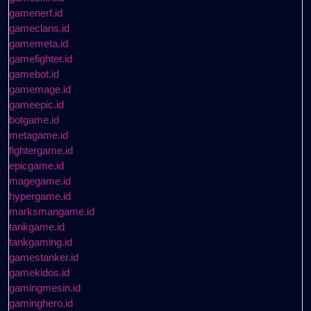
gamenerf.id
gameclans.id
gamemeta.id
gamefighter.id
gamebot.id
gamemage.id
gameepic.id
botgame.id
metagame.id
fightergame.id
epicgame.id
magegame.id
hypergame.id
marksmangame.id
tankgame.id
tankgaming.id
gamestanker.id
gamekidos.id
gamingmesin.id
gaminghero.id