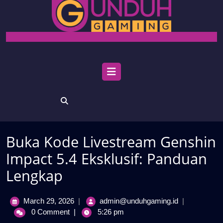
Skip
to
content
Open
Menu
Buka Kode Livestream Genshin
Impact 5.4 Eksklusif: Panduan
Lengkap
March
Buka
March 29, 2026
|
admin@unduhgaming.id
|
29,
Kode
0 Comment
|
5:26 pm
2026
Livestream