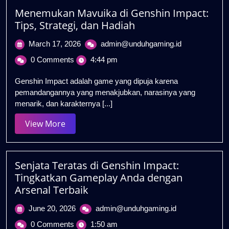
Menemukan Mavuika di Genshin Impact:
Tips, Strategi, dan Hadiah
March
Menemukan
March 17, 2026
admin@unduhgaming.id
17,
Mavuika
0 Comments
4:44 pm
2026
di
Genshin
Genshin Impact adalah game yang dipuja karena
Impact:
pemandangannya yang menakjubkan, narasinya yang
Tips,
menarik, dan karakternya [...]
Strategi,
dan
View
View More
Hadiah
More
Senjata Teratas di Genshin Impact:
Tingkatkan Gameplay Anda dengan
Arsenal Terbaik
June
Senjata
June 20, 2026
admin@unduhgaming.id
20,
Teratas
0 Comments
1:50 am
2026
di