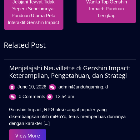
Posts
Posts
Jelajahi Teyvat Tidak
Wanita Top Genshin
Seperti Sebelumnya:
Impact: Panduan
Panduan Utama Peta
Lengkap
Interaktif Genshin Impact
Related Post
Menjelajahi Neuvillette di Genshin Impact:
Keterampilan, Pengetahuan, dan Strategi
June
Menjelajahi
June 10, 2026
admin@unduhgaming.id
10,
Neuvillette
0 Comments
12:54 am
2026
di
Genshin
Genshin Impact, RPG aksi sangat populer yang
Impact:
dikembangkan oleh miHoYo, terus memperluas dunianya
Keterampilan,
dengan karakter [...]
Pengetahuan,
dan
View
View More
Strategi