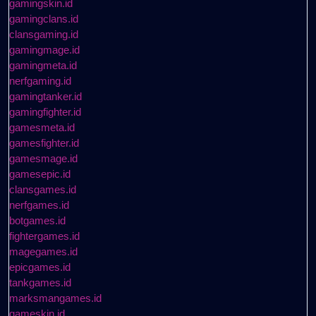
gamingskin.id
gamingclans.id
clansgaming.id
gamingmage.id
gamingmeta.id
nerfgaming.id
gamingtanker.id
gamingfighter.id
gamesmeta.id
gamesfighter.id
gamesmage.id
gamesepic.id
clansgames.id
nerfgames.id
botgames.id
fightergames.id
magegames.id
epicgames.id
tankgames.id
marksmangames.id
gameskin.id