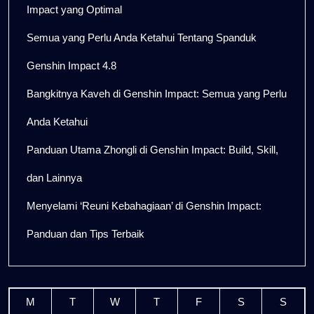
Impact yang Optimal
Semua yang Perlu Anda Ketahui Tentang Spanduk
Genshin Impact 4.8
Bangkitnya Kaveh di Genshin Impact: Semua yang Perlu
Anda Ketahui
Panduan Utama Zhongli di Genshin Impact: Build, Skill,
dan Lainnya
Menyelami ‘Reuni Kebahagiaan’ di Genshin Impact:
Panduan dan Tips Terbaik
M
T
W
T
F
S
S