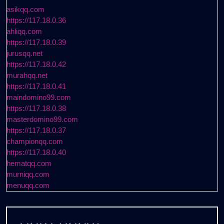
asikqq.com
https://117.18.0.36
ahliqq.com
https://117.18.0.39
jurusqq.net
https://117.18.0.42
murahqq.net
https://117.18.0.41
maindomino99.com
https://117.18.0.38
masterdomino99.com
https://117.18.0.37
championqq.com
https://117.18.0.40
hematqq.com
murniqq.com
menuqq.com