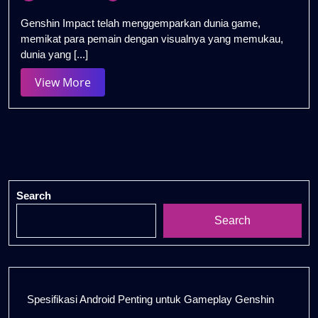
Genshin
Genshin Impact telah menggemparkan dunia game,
Impact:
memikat para pemain dengan visualnya yang memukau,
Tingkatkan
dunia yang [...]
Gameplay
Anda
View
View More
dengan
More
Arsenal
Terbaik
Search
Search
Spesifikasi Android Penting untuk Gameplay Genshin