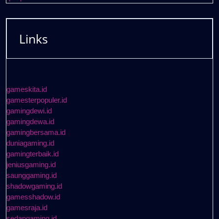
Links
gameskita.id
gamesterpopuler.id
gamingdewi.id
gamingdewa.id
gamingbersama.id
duniagaming.id
gamingterbaik.id
jeniusgaming.id
saunggaming.id
shadowgaming.id
gamesshadow.id
gamesraja.id
sedapgaming.id