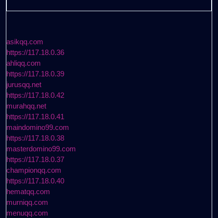
asikqq.com
https://117.18.0.36
ahliqq.com
https://117.18.0.39
jurusqq.net
https://117.18.0.42
murahqq.net
https://117.18.0.41
maindomino99.com
https://117.18.0.38
masterdomino99.com
https://117.18.0.37
championqq.com
https://117.18.0.40
hematqq.com
murniqq.com
menuqq.com