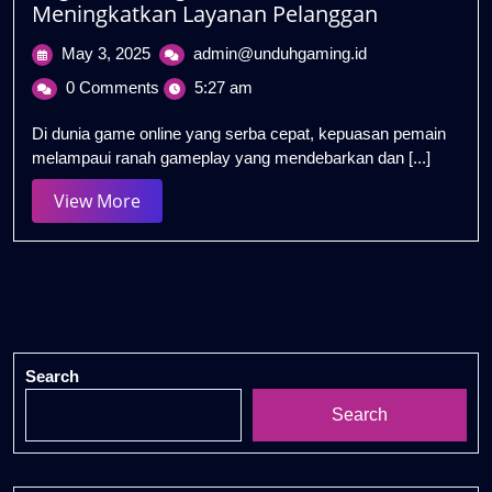
Meningkatkan Layanan Pelanggan
May
Merevolusi
May 3, 2025
admin@unduhgaming.id
3,
Dukungan
0 Comments
5:27 am
2025
Pemain:
Bagaimana
Di dunia game online yang serba cepat, kepuasan pemain
Legenda
melampaui ranah gameplay yang mendebarkan dan [...]
Seluler
Meningkatkan
View
View More
Layanan
More
Pelanggan
Search
Search