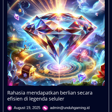
Rahasia mendapatkan berlian secara
efisien di legenda seluler
August
Rahasia
August 19, 2025
admin@unduhgaming.id
19,
mendapatkan