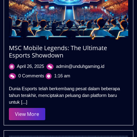
MSC Mobile Legends: The Ultimate
Esports Showdown
April
MSC
April 26, 2025
admin@unduhgaming.id
26,
Mobile
0 Comments
1:16 am
2025
Legends:
The
Dunia Esports telah berkembang pesat dalam beberapa
Ultimate
tahun terakhir, menciptakan peluang dan platform baru
Esports
untuk [...]
Showdown
View
View More
More