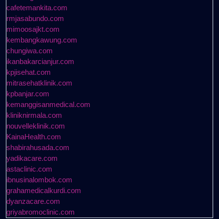
cafetemankita.com
rmjasabundo.com
mimoosajkt.com
kembangkawung.com
chungiwa.com
ikanbakarcianjur.com
kpjisehat.com
mitrasehatklinik.com
kpbanjar.com
kemanggisanmedical.com
kliniknirmala.com
nouvelleklinik.com
KainaHealth.com
shabirahusada.com
yadikacare.com
astaclinic.com
ibnusinalombok.com
grahamedicalkurdi.com
dyanzacare.com
griyabromoclinic.com