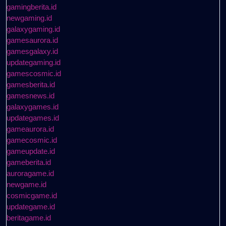
gamingberita.id
newgaming.id
galaxygaming.id
gamesaurora.id
gamesgalaxy.id
updategaming.id
gamescosmic.id
gamesberita.id
gamesnews.id
galaxygames.id
updategames.id
gameaurora.id
gamecosmic.id
gameupdate.id
gameberita.id
auroragame.id
newgame.id
cosmicgame.id
updategame.id
beritagame.id