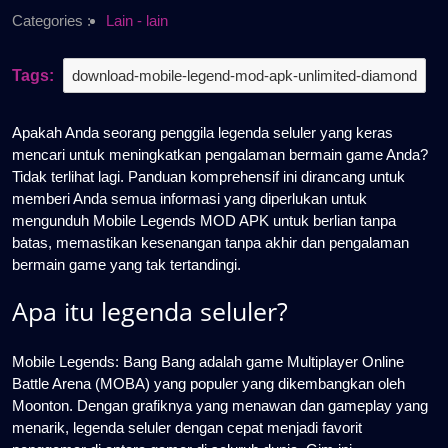
Categories :
Lain - lain
Tags:
download-mobile-legend-mod-apk-unlimited-diamond
Apakah Anda seorang penggila legenda seluler yang keras
mencari untuk meningkatkan pengalaman bermain game Anda?
Tidak terlihat lagi. Panduan komprehensif ini dirancang untuk
memberi Anda semua informasi yang diperlukan untuk
mengunduh Mobile Legends MOD APK untuk berlian tanpa
batas, memastikan kesenangan tanpa akhir dan pengalaman
bermain game yang tak tertandingi.
Apa itu legenda seluler?
Mobile Legends: Bang Bang adalah game Multiplayer Online
Battle Arena (MOBA) yang populer yang dikembangkan oleh
Moonton. Dengan grafiknya yang menawan dan gameplay yang
menarik, legenda seluler dengan cepat menjadi favorit