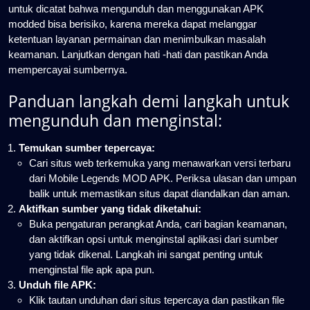
untuk dicatat bahwa mengunduh dan menggunakan APK
modded bisa berisiko, karena mereka dapat melanggar
ketentuan layanan permainan dan menimbulkan masalah
keamanan. Lanjutkan dengan hati -hati dan pastikan Anda
mempercayai sumbernya.
Panduan langkah demi langkah untuk
mengunduh dan menginstal:
Temukan sumber tepercaya:
Cari situs web terkemuka yang menawarkan versi terbaru
dari Mobile Legends MOD APK. Periksa ulasan dan umpan
balik untuk memastikan situs dapat diandalkan dan aman.
Aktifkan sumber yang tidak diketahui:
Buka pengaturan perangkat Anda, cari bagian keamanan,
dan aktifkan opsi untuk menginstal aplikasi dari sumber
yang tidak dikenal. Langkah ini sangat penting untuk
menginstal file apk apa pun.
Unduh file APK:
Klik tautan unduhan dari situs tepercaya dan pastikan file