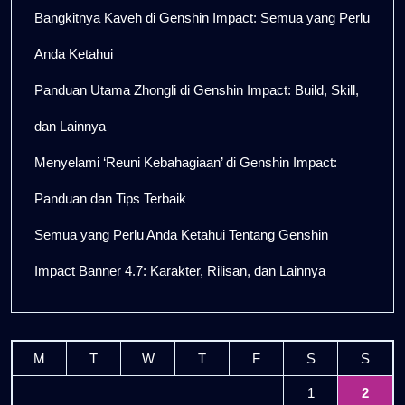
Bangkitnya Kaveh di Genshin Impact: Semua yang Perlu
Anda Ketahui
Panduan Utama Zhongli di Genshin Impact: Build, Skill,
dan Lainnya
Menyelami ‘Reuni Kebahagiaan’ di Genshin Impact:
Panduan dan Tips Terbaik
Semua yang Perlu Anda Ketahui Tentang Genshin
Impact Banner 4.7: Karakter, Rilisan, dan Lainnya
M
T
W
T
F
S
S
1
2