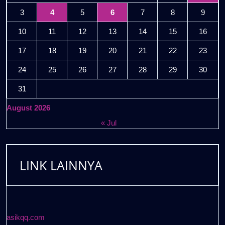
3
4
5
6
7
8
9
10
11
12
13
14
15
16
17
18
19
20
21
22
23
24
25
26
27
28
29
30
31
August 2026
« Jul
LINK LAINNYA
asikqq.com