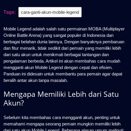
Tags:
cara-ganti-akun-mobile-legend
Mobile Legend adalah salah satu permainan MOBA (Multiplayer
Online Battle Arena) yang sangat populer di Indonesia dan
berbagai belahan dunia lainnya. Dengan banyaknya pembaruan
dan fitur menarik, tidak sedikit dari pemain yang memiliki lebih
dari satu akun untuk menikmati berbagai tantangan dan
pengalaman berbeda. Artikel ini akan membahas cara mudah
mengganti akun Mobile Legend dengan cepat dan efisien.
Panduan ini didesain untuk membantu para pemain agar dapat
beralih antar akun tanpa masalah.
Mengapa Memiliki Lebih dari Satu
Akun?
Sebelum kita membahas cara mengganti akun, penting untuk
memahami mengapa seorang pemain mungkin memiliki lebih
dari satu akun Mobile Legend. Beberapa alasan umum meliputi: