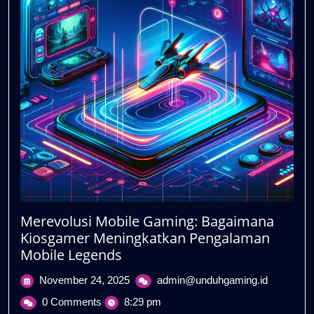
Merevolusi Mobile Gaming: Bagaimana
Kiosgamer Meningkatkan Pengalaman
Mobile Legends
November
Merevolus
November 24, 2025
admin@unduhgaming.id
24,
Mobile
0 Comments
8:29 pm
2025
Gaming: