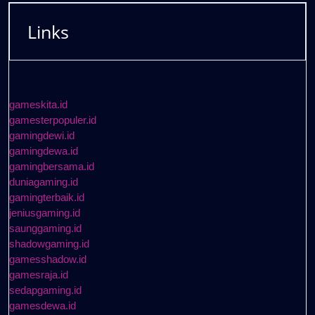
Links
gameskita.id
gamesterpopuler.id
gamingdewi.id
gamingdewa.id
gamingbersama.id
duniagaming.id
gamingterbaik.id
jeniusgaming.id
saunggaming.id
shadowgaming.id
gamesshadow.id
gamesraja.id
sedapgaming.id
gamesdewa.id