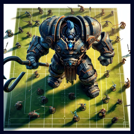
legenda
seluler:
Seni
mengaitkan
dan
mengendalikan
medan
perang