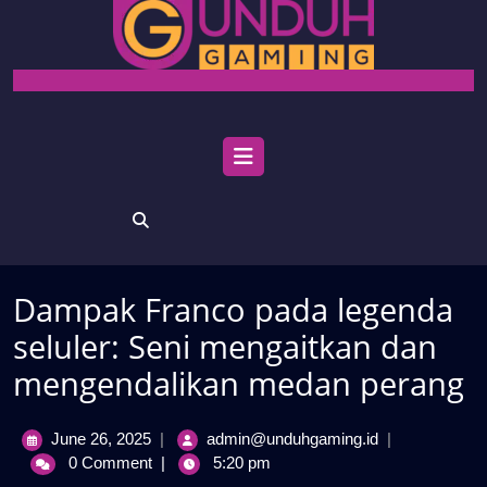
Skip
to
content
Open
Menu
Dampak Franco pada legenda
seluler: Seni mengaitkan dan
mengendalikan medan perang
June
Dampak
June 26, 2025
|
admin@unduhgaming.id
|
26,
Franco
0 Comment
|
5:20 pm
2025
pada