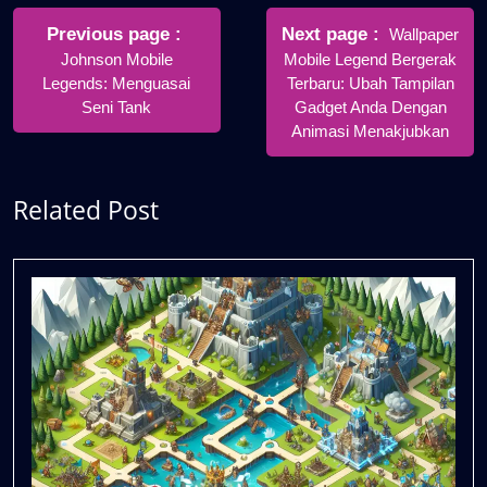
Post
navigation
Older
Newer
Previous page
Next page
Wallpaper
Posts
Posts
Johnson Mobile
Mobile Legend Bergerak
Legends: Menguasai
Terbaru: Ubah Tampilan
Seni Tank
Gadget Anda Dengan
Animasi Menakjubkan
Related Post