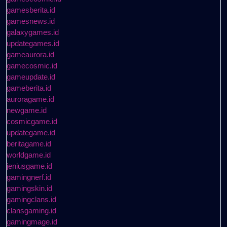
gamesberita.id
gamesnews.id
galaxygames.id
updategames.id
gameaurora.id
gamecosmic.id
gameupdate.id
gameberita.id
auroragame.id
newgame.id
cosmicgame.id
updategame.id
beritagame.id
worldgame.id
jeniusgame.id
gamingnerf.id
gamingskin.id
gamingclans.id
clansgaming.id
gamingmage.id