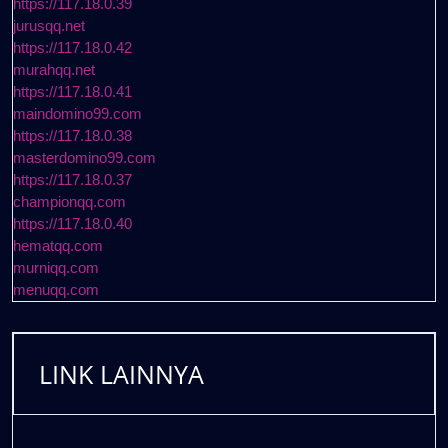
https://117.18.0.39
jurusqq.net
https://117.18.0.42
murahqq.net
https://117.18.0.41
maindomino99.com
https://117.18.0.38
masterdomino99.com
https://117.18.0.37
championqq.com
https://117.18.0.40
hematqq.com
murniqq.com
menuqq.com
LINK LAINNYA