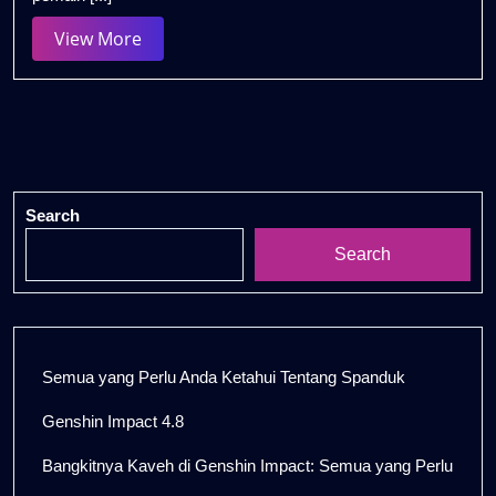
Legends
View
View More
More
Search
Search
Semua yang Perlu Anda Ketahui Tentang Spanduk
Genshin Impact 4.8
Bangkitnya Kaveh di Genshin Impact: Semua yang Perlu