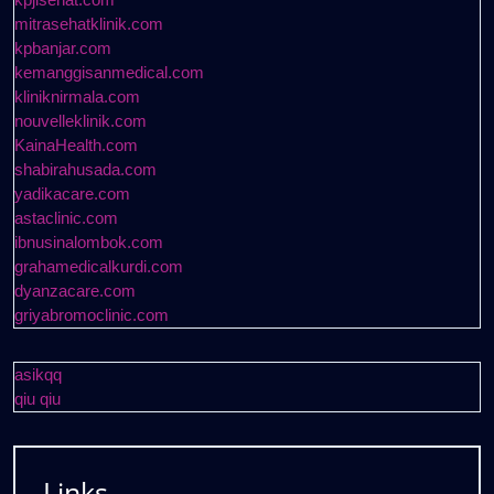
mitrasehatklinik.com
kpbanjar.com
kemanggisanmedical.com
kliniknirmala.com
nouvelleklinik.com
KainaHealth.com
shabirahusada.com
yadikacare.com
astaclinic.com
ibnusinalombok.com
grahamedicalkurdi.com
dyanzacare.com
griyabromoclinic.com
asikqq
qiu qiu
Links