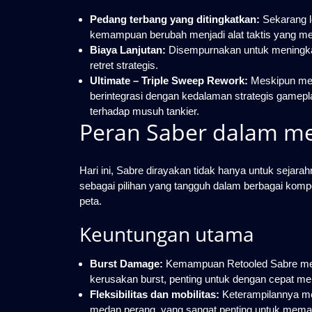
Pedang terbang yang ditingkatkan:
Sekarang l
kemampuan berubah menjadi alat taktis yang 
Biaya Lanjutan:
Disempurnakan untuk meningkat
retret strategis.
Ultimate – Triple Sweep Rework:
Meskipun mem
berintegrasi dengan kedalaman strategis gamepla
terhadap musuh tankier.
Peran Saber dalam met
Hari ini, Sabre dirayakan tidak hanya untuk sejara
sebagai pilihan yang tangguh dalam berbagai komp
peta.
Keuntungan utama
Burst Damage:
Kemampuan Retooled Sabre mema
kerusakan burst, penting untuk dengan cepat meng
Fleksibilitas dan mobilitas:
Keterampilannya mem
medan perang, yang sangat penting untuk meman