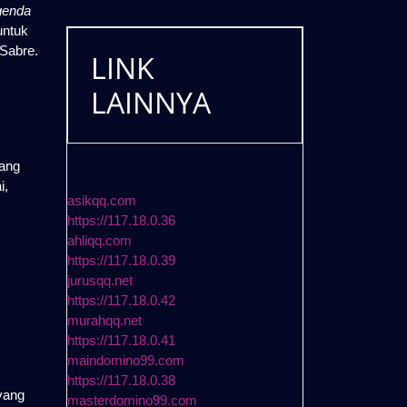
genda
untuk
Sabre.
LINK
LAINNYA
yang
i,
asikqq.com
https://117.18.0.36
ahliqq.com
https://117.18.0.39
jurusqq.net
https://117.18.0.42
murahqq.net
https://117.18.0.41
maindomino99.com
https://117.18.0.38
yang
masterdomino99.com