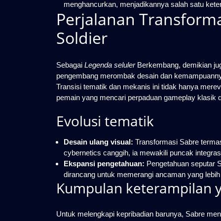
menghancurkan, menjadikannya salah satu kete
Perjalanan Transformat
Soldier
Sebagai
Legenda seluler
Berkembang, demikian juga
pengembang merombak desain dan kemampuannya, me
Transisi tematik dan mekanis ini tidak hanya merevi
pemain yang mencari perpaduan gameplay klasik 
Evolusi tematik
Desain ulang visual:
Transformasi Sabre termas
cybernetics canggih, ia mewakili puncak integr
Ekspansi pengetahuan:
Pengetahuan seputar S
dirancang untuk memerangi ancaman yang lebih 
Kumpulan keterampilan y
Untuk melengkapi kepribadian barunya, Sabre men