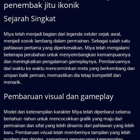
penembak jitu ikonik
Sejarah Singkat
Miya telah menjadi bagian dari legenda seluler sejak awal,
menjadi sosok lambang dalam permainan. Sebagai salah satu
pahlawan pertama yang diperkenalkan, Miya telah mengalami
beberapa perubahan untuk menyeimbangkan kemampuannya
dan meningkatkan pengalaman gameplaynya. Pembaruannya
dari waktu ke waktu mencerminkan meta yang berkembang dan
umpan balik pemain, memastikan dia tetap kompetitif dan
menarik.
Pembaruan visual dan gameplay
Model dan keterampilan karakter Miya telah diperbarui selama
bertahun -tahun untuk mencocokkan grafik yang maju dari
permainan dan sifat yang lebih dinamis dari pahlawan yang lebih
baru. Pembaruan visual telah memberinya tampilan yang lebih
modern dan dipoles, sementara penyesuaian keterampilan