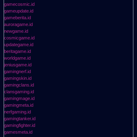
gamecosmic.id
gameupdate.id
gameberita.id
auroragame.id
newgame.id
cosmicgame.id
updategame.id
beritagame.id
worldgame.id
jeniusgame.id
gamingnerf.id
gamingskin.id
gamingclans.id
clansgaming.id
gamingmage.id
gamingmeta.id
nerfgaming.id
gamingtanker.id
gamingfighter.id
gamesmeta.id