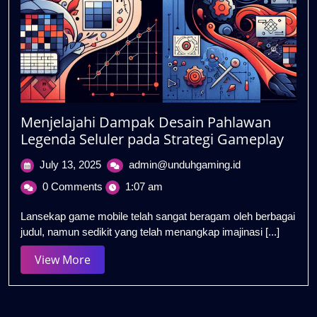
Menjelajahi Dampak Desain Pahlawan
Legenda Seluler pada Strategi Gameplay
July
Menjelajahi
July 13, 2025
admin@unduhgaming.id
13,
Dampak
0 Comments
1:07 am
2025
Desain
Pahlawan
Lansekap game mobile telah sangat beragam oleh berbagai
Legenda
judul, namun sedikit yang telah menangkap imajinasi [...]
Seluler
pada
View
View More
Strategi
More
Gameplay