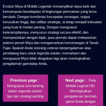
Evolusi Miya di Mobile Legends menampilkan daya tarik dan
kemampuan beradaptasi di lingkungan permainan yang terus
berubah. Dengan kombinasi kecepatan serangan, output
kerusakan tinggi, dan utilitas strategis, ia tetap menjadi kekuatan
yang kuat di medan perang. Dengan menguasai
keterampilannya, menyusun strategi secara efektif, dan
memposisikan dengan bijak, para pemain dapat melepaskan
potensi penuh Miya dan mengamankan kemenangan di Tanah
Fajar. Apakah Anda seorang veteran berpengalaman atau
pendatang baru untuk legenda seluler, memahami dan
menguasai Miya tidak diragukan lagi akan meningkatkan
pengalaman gameplay Anda.
Post
navigation
Older
Newer
Previous page
Next page
Peta
Posts
Posts
Menguasai seni tanking
Mobile Legend HD:
dalam legenda seluler:
Meningkatkan
tips dan strategi penting
pengalaman bermain
game Anda dengan