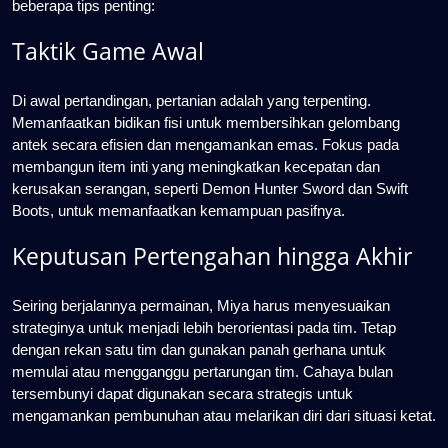
beberapa tips penting:
Taktik Game Awal
Di awal pertandingan, pertanian adalah yang terpenting.
Memanfaatkan bidikan fisi untuk membersihkan gelombang
antek secara efisien dan mengamankan emas. Fokus pada
membangun item inti yang meningkatkan kecepatan dan
kerusakan serangan, seperti Demon Hunter Sword dan Swift
Boots, untuk memanfaatkan kemampuan pasifnya.
Keputusan Pertengahan hingga Akhir
Seiring berjalannya permainan, Miya harus menyesuaikan
strateginya untuk menjadi lebih berorientasi pada tim. Tetap
dengan rekan satu tim dan gunakan panah gerhana untuk
memulai atau mengganggu pertarungan tim. Cahaya bulan
tersembunyi dapat digunakan secara strategis untuk
mengamankan pembunuhan atau melarikan diri dari situasi ketat.