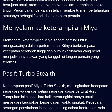
bertujuan untuk membuatnya relevan dalam permainan tingkat
tinggi. Perombakan berkala ini telah membantu mempertahankan
statusnya sebagai favorit di antara para pemain.
Menyelam ke keterampilan Miya
Memahami keterampilan Miya sangat penting untuk
menguasainya dalam pertempuran. Kitnya berkisar pada
kecepatan serangan tinggi dan output kerusakan yang berat,
menjadikannya lawan yang tangguh di tangan pemain yang
terampil.
Pasif: Turbo Stealth
Kemampuan pasif Miya, Turbo Stealth, meningkatkan kecepatan
serangannya dengan setiap serangan dasar berturut -turut.
Tumpukan ini hingga lima kali, memungkinkannya untuk
menangani kerusakan besar dalam waktu singkat. Kecepatan
serangan penskalaan ini sangat penting dalam konfrontasi solo