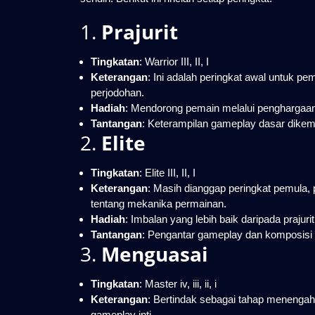
1.
Prajurit
Tingkatan
: Warrior III, II, I
Keterangan
: Ini adalah peringkat awal untuk p
perjodohan.
Hadiah
: Mendorong pemain melalui penghargaan 
Tantangan
: Keterampilan gameplay dasar dikemb
2.
Elite
Tingkatan
: Elite III, II, I
Keterangan
: Masih dianggap peringkat pemula, p
tentang mekanika permainan.
Hadiah
: Imbalan yang lebih baik daripada praju
Tantangan
: Pengantar gameplay dan komposisi t
3.
Menguasai
Tingkatan
: Master iv, iii, ii, i
Keterangan
: Bertindak sebagai tahap menenga
gameplay inti.