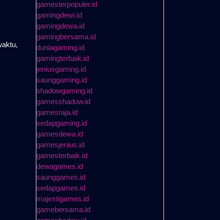
gamesterpopuler.id
gamingdewi.id
gamingdewa.id
gamingbersama.id
waktu,
duniagaming.id
gamingterbaik.id
jeniusgaming.id
saunggaming.id
shadowgaming.id
gamesshadow.id
gamesraja.id
sedapgaming.id
gamesdewa.id
gamesjenius.id
gamesterbaik.id
dewagames.id
saunggames.id
sedapgames.id
majestigames.id
gamebersama.id