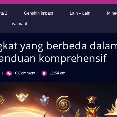
ta 2
Genshin Impact
Lain – Lain
Minec
Valorant
ngkat yang berbeda dala
 panduan komprehensif
Menjelajahi
|
0 Comment
|
11:54 am
peringkat
yang
berbeda
dalam
legenda
seluler:
panduan