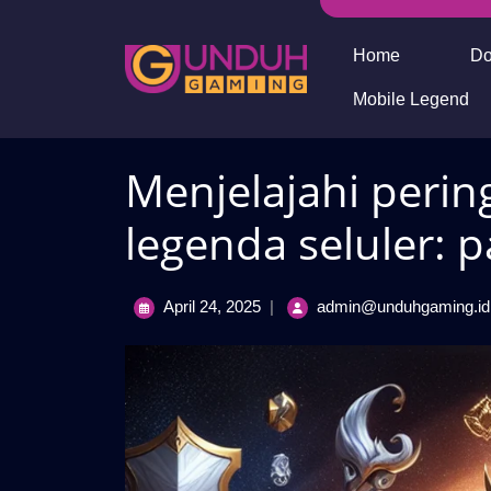
Skip
to
Home
Do
content
Mobile Legend
Menjelajahi peri
legenda seluler:
April
April 24, 2025
|
admin@unduhgaming.id
24,
2025