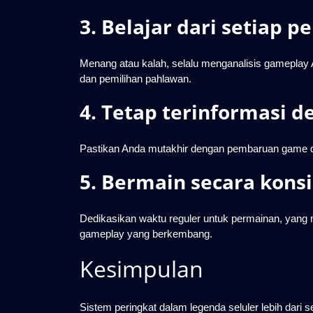
3. Belajar dari setiap 
Menang atau kalah, selalu menganalisis gameplay A
dan pemilihan pahlawan.
4. Tetap terinformasi
Pastikan Anda mutakhir dengan pembaruan game d
5. Bermain secara kons
Dedikasikan waktu reguler untuk permainan, ya
gameplay yang berkembang.
Kesimpulan
Sistem peringkat dalam legenda seluler lebih dari s