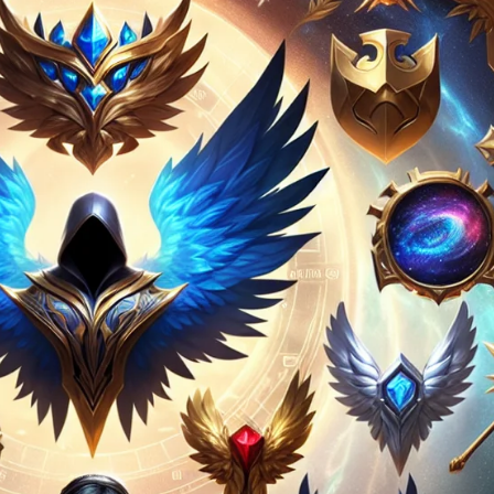
komprehensif