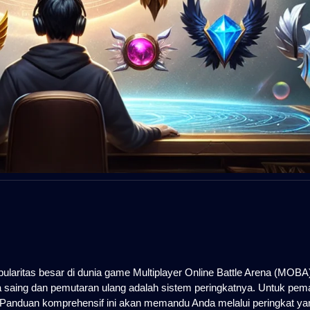
laritas besar di dunia game Multiplayer Online Battle Arena (MOBA
ya saing dan pemutaran ulang adalah sistem peringkatnya. Untuk pem
n. Panduan komprehensif ini akan memandu Anda melalui peringkat ya