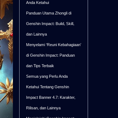
Anda Ketahui
Panduan Utama Zhongli di
Genshin Impact: Build, Skill,
dan Lainnya
Menyelami ‘Reuni Kebahagiaan’
di Genshin Impact: Panduan
dan Tips Terbaik
Semua yang Perlu Anda
Ketahui Tentang Genshin
Impact Banner 4.7: Karakter,
Rilisan, dan Lainnya