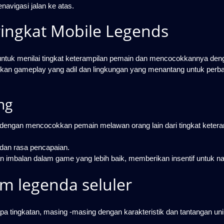
avigasi jalan ke atas.
ingkat Mobile Legends
 untuk menilai tingkat keterampilan pemain dan mencocokkannya den
an gameplay yang adil dan lingkungan yang menantang untuk perb
ng
engan mencocokkan pemain melawan orang lain dari tingkat ketera
dan rasa pencapaian.
gan imbalan dalam game yang lebih baik, memberikan insentif untuk na
am legenda seluler
apa tingkatan, masing -masing dengan karakteristik dan tantangan un