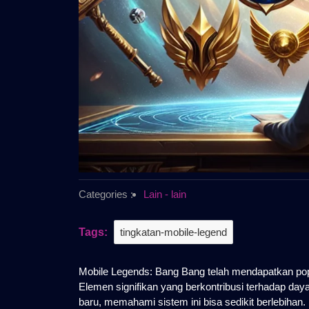
Categories :
Lain - lain
Tags:
tingkatan-mobile-legend
Mobile Legends: Bang Bang telah mendapatkan popu
Elemen signifikan yang berkontribusi terhadap da
baru, memahami sistem ini bisa sedikit berlebiha