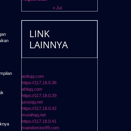
« Jul
LINK
gan
aikan
LAINNYA
mpilan
asikqq.com
https://117.18.0.36
ahliqq.com
ik
https://117.18.0.39
jurusqq.net
https://117.18.0.42
murahqq.net
https://117.18.0.41
iknya
maindomino99.com