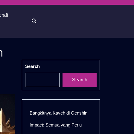
raft
m
Search
Search
Bangkitnya Kaveh di Genshin
Impact: Semua yang Perlu