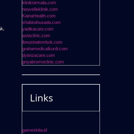
kliniknirmala.com
nouvelleklinik.com
KainaHealth.com
shabirahusada.com
ak,
yadikacare.com
astaclinic.com
ibnusinalombok.com
grahamedicalkurdi.com
dyanzacare.com
griyabromoclinic.com
Links
gameskita.id