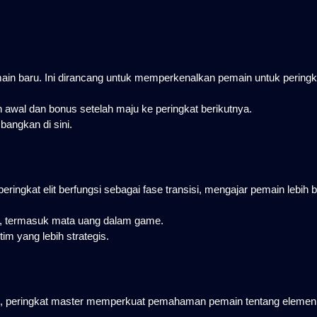
emain baru. Ini dirancang untuk memperkenalkan pemain untuk peringk
awal dan bonus setelah maju ke peringkat berikutnya.
angkan di sini.
eringkat elit berfungsi sebagai fase transisi, mengajar pemain lebih
rit, termasuk mata uang dalam game.
im yang lebih strategis.
h, peringkat master memperkuat pemahaman pemain tentang elemen