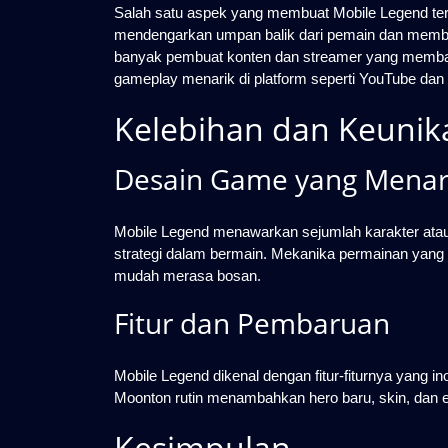
Salah satu aspek yang membuat Mobile Legend teru
mendengarkan umpan balik dari pemain dan membua
banyak pembuat konten dan streamer yang membantu
gameplay menarik di platform seperti YouTube dan 
Kelebihan dan Keunik
Desain Game yang Menar
Mobile Legend menawarkan sejumlah karakter at
strategi dalam bermain. Mekanika permainan yang
mudah merasa bosan.
Fitur dan Pembaruan
Mobile Legend dikenal dengan fitur-fiturnya yang i
Moonton rutin menambahkan hero baru, skin, dan 
Kesimpulan