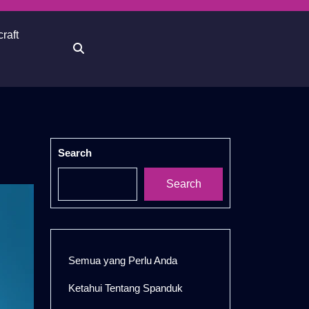
raft
Search
Search
Semua yang Perlu Anda
Ketahui Tentang Spanduk