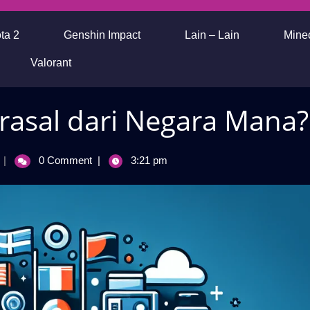
ta 2
Genshin Impact
Lain – Lain
Minec
Valorant
rasal dari Negara Mana?
Mobile
|
0 Comment
|
3:21 pm
Legend
Berasal
dari
Negara
Mana?