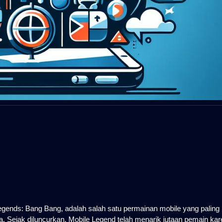
Legends: Bang Bang, adalah salah satu permainan mobile yang paling 
ra. Sejak diluncurkan, Mobile Legend telah menarik jutaan pemain ka