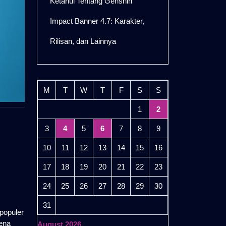
Ketahui Tentang Genshin
Impact Banner 4.7: Karakter,
Rilisan, dan Lainnya
M
T
W
T
F
S
S
1
2
3
4
5
6
7
8
9
10
11
12
13
14
15
16
17
18
19
20
21
22
23
24
25
26
27
28
29
30
31
populer
rena
August 2026