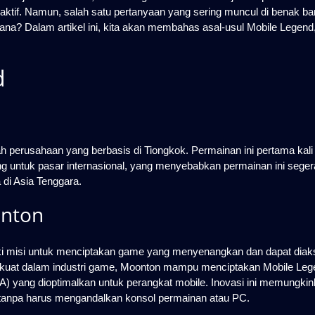
tif. Namun, salah satu pertanyaan yang sering muncul di benak b
ana? Dalam artikel ini, kita akan membahas asal-usul Mobile Legend
d
erusahaan yang berbasis di Tiongkok. Permainan ini pertama kali di
ng untuk pasar internasional, yang menyebabkan permainan ini seger
 di Asia Tenggara.
nton
liki misi untuk menciptakan game yang menyenangkan dan dapat dia
 kuat dalam industri game, Moonton mampu menciptakan Mobile Leg
A) yang dioptimalkan untuk perangkat mobile. Inovasi ini memungki
n tanpa harus mengandalkan konsol permainan atau PC.