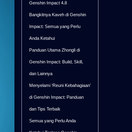
Genshin Impact 4.8
Bangkitnya Kaveh di Genshin
Impact: Semua yang Perlu
Anda Ketahui
Panduan Utama Zhongli di
Genshin Impact: Build, Skill,
dan Lainnya
Menyelami ‘Reuni Kebahagiaan’
di Genshin Impact: Panduan
dan Tips Terbaik
Semua yang Perlu Anda