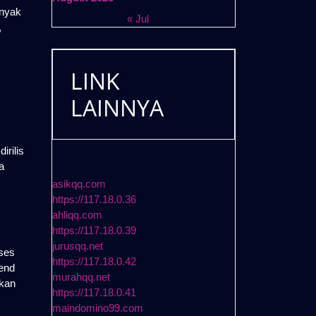
anyak
« Jul
,
LINK
LAINNYA
rilis
a
asikqq.com
https://117.18.0.36
ahliqq.com
https://117.18.0.39
jurusqq.net
kses
https://117.18.0.42
end
murahqq.net
nkan
https://117.18.0.41
maindomino99.com