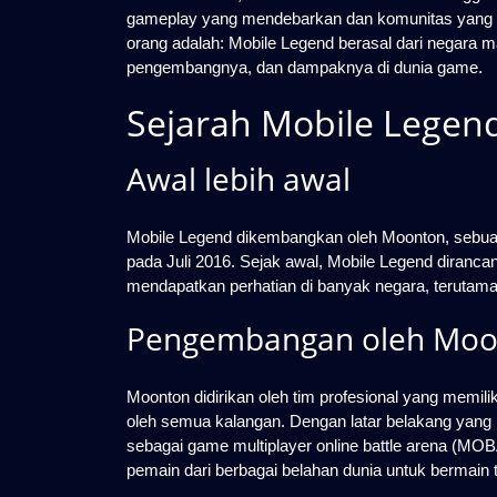
gameplay yang mendebarkan dan komunitas yang ak
orang adalah: Mobile Legend berasal dari negara m
pengembangnya, dan dampaknya di dunia game.
Sejarah Mobile Legen
Awal lebih awal
Mobile Legend dikembangkan oleh Moonton, sebuah p
pada Juli 2016. Sejak awal, Mobile Legend diranca
mendapatkan perhatian di banyak negara, terutama
Pengembangan oleh Moo
Moonton didirikan oleh tim profesional yang memi
oleh semua kalangan. Dengan latar belakang yang
sebagai game multiplayer online battle arena (MOB
pemain dari berbagai belahan dunia untuk bermai