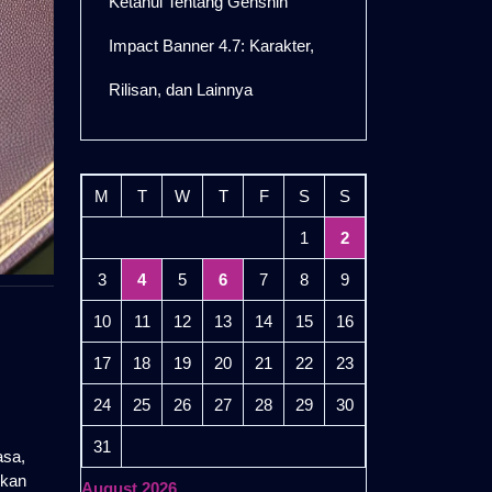
Ketahui Tentang Genshin
Impact Banner 4.7: Karakter,
Rilisan, dan Lainnya
M
T
W
T
F
S
S
1
2
3
4
5
6
7
8
9
10
11
12
13
14
15
16
17
18
19
20
21
22
23
24
25
26
27
28
29
30
31
asa,
lkan
August 2026