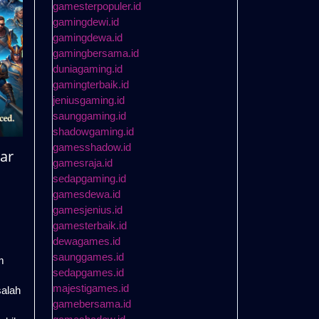
gamesterpopuler.id
gamingdewi.id
gamingdewa.id
gamingbersama.id
duniagaming.id
gamingterbaik.id
jeniusgaming.id
saunggaming.id
shadowgaming.id
gamesshadow.id
tar
gamesraja.id
sedapgaming.id
gamesdewa.id
gamesjenius.id
gamesterbaik.id
trategi
dewagames.id
erbaik:
saunggames.id
m
aftar
sedapgames.id
Hero
majestigames.id
salah
Mobile
gamebersama.id
Legend