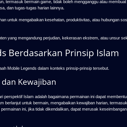
 pun, termasuk bermain game, tidak boleh mengganggu atau membuat
sa, dan tugas-tugas harian lainnya.
ihan untuk mengabaikan kesehatan, produktivitas, atau hubungan sos
nten yang mengandung perjudian, kekerasan ekstrem, atau unsur se
ds Berdasarkan Prinsip Islam
h Mobile Legends dalam konteks prinsip-prinsip tersebut.
 dan Kewajiban
ari perspektif Islam adalah bagaimana permainan ini dapat membentu
 berlanjut untuk bermain, mengabaikan kewajiban harian, termasu
ermainan ini, jika tidak dikendalikan, dapat merusak keseimbanga