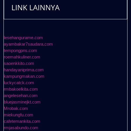
LINK LAINNYA
lesehangurame.com
ayambakar7saudara.com
tempongpns.com
roemahkuliner.com
saoenkkito.com
handayaniprima.com
kampungmakan.com
luckycatck.com
rmbakoelkita.com
angelesehan.com
bluejasminejkt.com
Mrobak.com
miekungfu.com
cafetemankita.com
rmjasabundo.com