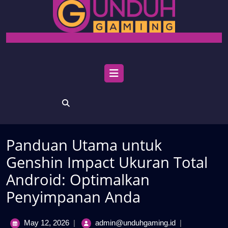
Skip
to
content
Open
Menu
Panduan Utama untuk
Genshin Impact Ukuran Total
Android: Optimalkan
Penyimpanan Anda
May
Panduan
May 12, 2026
|
admin@unduhgaming.id
|