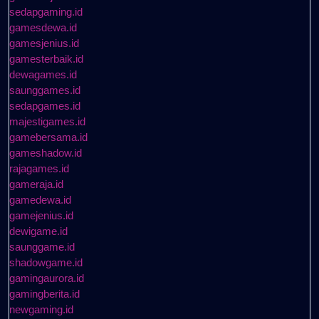
sedapgaming.id
gamesdewa.id
gamesjenius.id
gamesterbaik.id
dewagames.id
saunggames.id
sedapgames.id
majestigames.id
gamebersama.id
gameshadow.id
rajagames.id
gameraja.id
gamedewa.id
gamejenius.id
dewigame.id
saunggame.id
shadowgame.id
gamingaurora.id
gamingberita.id
newgaming.id