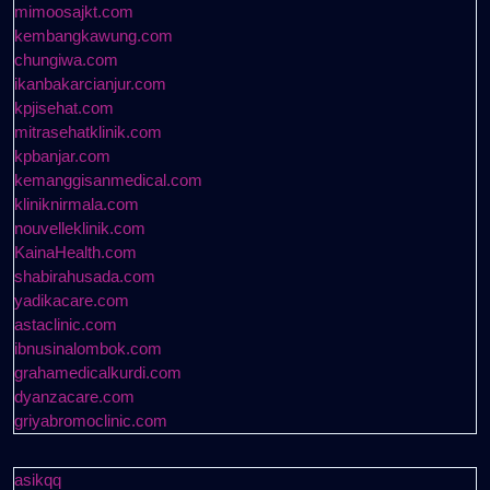
mimoosajkt.com
kembangkawung.com
chungiwa.com
ikanbakarcianjur.com
kpjisehat.com
mitrasehatklinik.com
kpbanjar.com
kemanggisanmedical.com
kliniknirmala.com
nouvelleklinik.com
KainaHealth.com
shabirahusada.com
yadikacare.com
astaclinic.com
ibnusinalombok.com
grahamedicalkurdi.com
dyanzacare.com
griyabromoclinic.com
asikqq