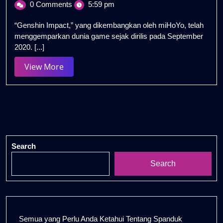
0 Comments
5:59 pm
2026
Ikonik
Genshin
“Genshin Impact,” yang dikembangkan oleh miHoYo, telah
Impact:
menggemparkan dunia game sejak dirilis pada September
Panduan
2020. [...]
untuk
Penggemar
View
View More
More
Search
Search
Semua yang Perlu Anda Ketahui Tentang Spanduk