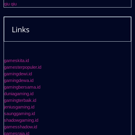
qiu qiu
Links
gameskita.id
gamesterpopuler.id
gamingdewi.id
gamingdewa.id
gamingbersama.id
duniagaming.id
gamingterbaik.id
jeniusgaming.id
saunggaming.id
shadowgaming.id
gamesshadow.id
gamesraja.id