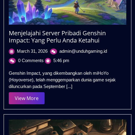
Menjelajahi Server Pribadi Genshin
Impact: Yang Perlu Anda Ketahui
March
Menjelajahi
March 31, 2026
admin@unduhgaming.id
31,
Server
0 Comments
5:46 pm
2026
Pribadi
Genshin
Genshin Impact, yang dikembangkan oleh miHoYo
Impact:
(Hoyoverse), telah menggemparkan dunia game sejak
Yang
diluncurkan pada September [...]
Perlu
Anda
View
View More
Ketahui
More