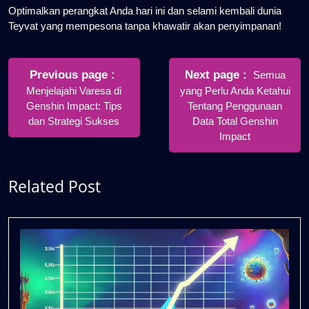
Optimalkan perangkat Anda hari ini dan selami kembali dunia
Teyvat yang mempesona tanpa khawatir akan penyimpanan!
Post
navigation
Older
Newer
Previous page
Next page
Semua
Posts
Posts
Menjelajahi Varesa di
yang Perlu Anda Ketahui
Genshin Impact: Tips
Tentang Penggunaan
dan Strategi Sukses
Data Total Genshin
Impact
Related Post