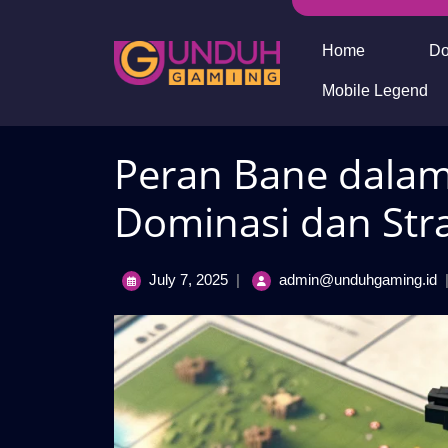
Skip
to
Home
Do
content
Mobile Legend
Peran Bane dalam
Dominasi dan Stra
July
P
July 7, 2025
|
admin@unduhgaming.id
7,
B
2025
d
L
S
D
d
S