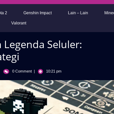
ta 2
Genshin Impact
Lain – Lain
Minec
Valorant
 Legenda Seluler:
tegi
eran
|
0 Comment
|
10:21 pm
ane
alam
egenda
eluler:
ominasi
an
trategi