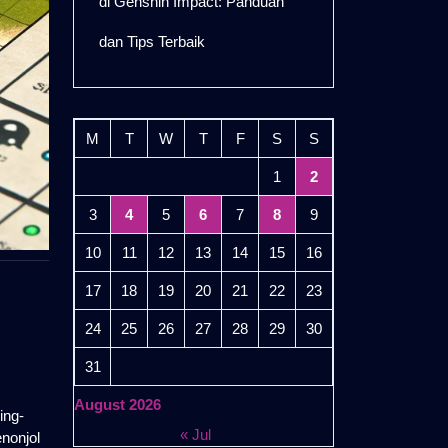
di Genshin Impact: Panduan
dan Tips Terbaik
M
T
W
T
F
S
S
1
2
3
4
5
6
7
8
9
10
11
12
13
14
15
16
17
18
19
20
21
22
23
24
25
26
27
28
29
30
31
August 2026
ing-
« Jul
nonjol