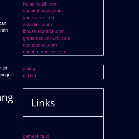
KainaHealth.com
shabirahusada.com
yadikacare.com
pan
astaclinic.com
anan
ibnusinalombok.com
grahamedicalkurdi.com
dyanzacare.com
griyabromoclinic.com
n tim
asikqq
anggu
qiu qiu
ang
Links
gameskita.id