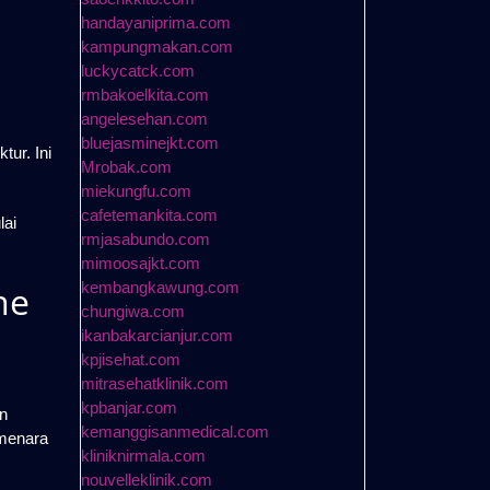
handayaniprima.com
kampungmakan.com
luckycatck.com
rmbakoelkita.com
angelesehan.com
bluejasminejkt.com
ur. Ini
Mrobak.com
miekungfu.com
cafetemankita.com
lai
rmjasabundo.com
mimoosajkt.com
ne
kembangkawung.com
chungiwa.com
ikanbakarcianjur.com
kpjisehat.com
mitrasehatklinik.com
kpbanjar.com
n
kemanggisanmedical.com
 menara
kliniknirmala.com
nouvelleklinik.com