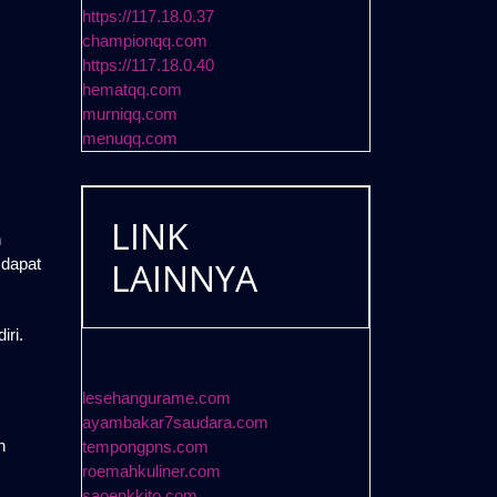
https://117.18.0.37
championqq.com
https://117.18.0.40
hematqq.com
murniqq.com
menuqq.com
LINK
n
 dapat
LAINNYA
ri.
lesehangurame.com
ayambakar7saudara.com
n
tempongpns.com
roemahkuliner.com
saoenkkito.com