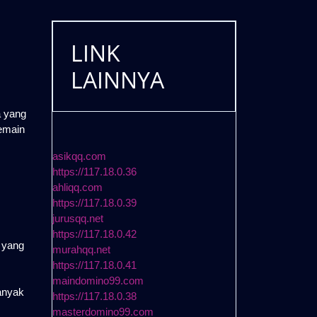
LINK
LAINNYA
a yang
emain
asikqq.com
https://117.18.0.36
ahliqq.com
https://117.18.0.39
jurusqq.net
https://117.18.0.42
 yang
murahqq.net
https://117.18.0.41
maindomino99.com
anyak
https://117.18.0.38
masterdomino99.com