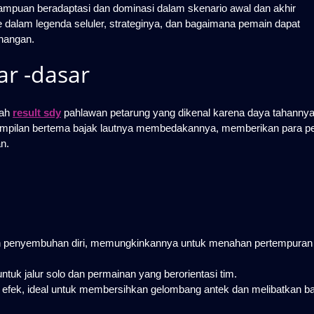
ampuan beradaptasi dan dominasi dalam skenario awal dan akhir
ne dalam legenda seluler, strateginya, dan bagaimana pemain dapat
nangan.
r -dasar
lah
result sdy
pahlawan petarung yang dikenal karena daya tahanny
erampilan bertema bajak lautnya membedakannya, memberikan para p
n.
 penyembuhan diri, memungkinkannya untuk menahan pertempuran
uk jalur solo dan permainan yang berorientasi tim.
efek, ideal untuk membersihkan gelombang antek dan melibatkan b