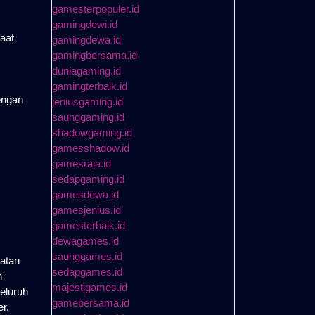
gamesterpopuler.id
gamingdewi.id
aat
gamingdewa.id
gamingbersama.id
duniagaming.id
gamingterbaik.id
engan
jeniusgaming.id
saunggaming.id
shadowgaming.id
gamesshadow.id
gamesraja.id
sedapgaming.id
gamesdewa.id
gamesjenius.id
gamesterbaik.id
dewagames.id
saunggames.id
atan
sedapgames.id
n
majestigames.id
eluruh
gamebersama.id
r.