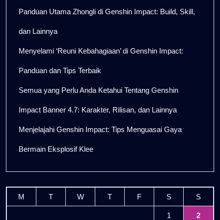
Panduan Utama Zhongli di Genshin Impact: Build, Skill,
dan Lainnya
Menyelami ‘Reuni Kebahagiaan’ di Genshin Impact:
Panduan dan Tips Terbaik
Semua yang Perlu Anda Ketahui Tentang Genshin
Impact Banner 4.7: Karakter, Rilisan, dan Lainnya
Menjelajahi Genshin Impact: Tips Menguasai Gaya
Bermain Eksplosif Klee
M
T
W
T
F
S
S
1
2