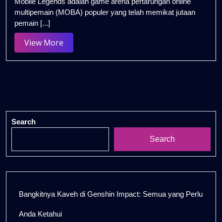
Mobile Legends adalah game arena pertarungan online
Penggema
multipemain (MOBA) populer yang telah memikat jutaan
Mobile
pemain [...]
Legends
View
View More
More
Search
Search
Bangkitnya Kaveh di Genshin Impact: Semua yang Perlu
Anda Ketahui