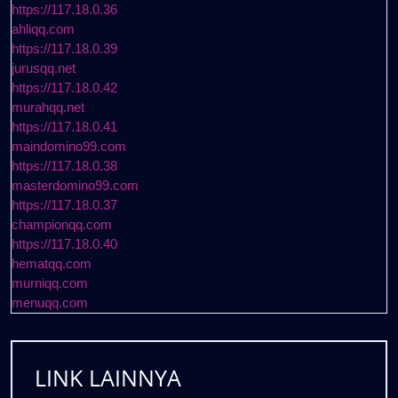
https://117.18.0.36
ahliqq.com
https://117.18.0.39
jurusqq.net
https://117.18.0.42
murahqq.net
https://117.18.0.41
maindomino99.com
https://117.18.0.38
masterdomino99.com
https://117.18.0.37
championqq.com
https://117.18.0.40
hematqq.com
murniqq.com
menuqq.com
LINK LAINNYA