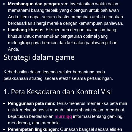
Membangun dan pengaturan
: Investasikan waktu dalam
memahami barang terbaik yang dibangun untuk pahlawan
Anda. Item dapat secara drastis mengubah arah kecocokan
berdasarkan sinergi mereka dengan kemampuan pahlawan.
Lambang khusus
: Eksperimen dengan buatan lambang
khusus untuk menemukan pengaturan optimal yang
melengkapi gaya bermain dan kekuatan pahlawan pilihan
Anda.
Strategi dalam game
Keberhasilan dalam legenda seluler bergantung pada
pelaksanaan strategi secara efektif selama pertandingan.
1. Peta Kesadaran dan Kontrol Visi
Penggunaan peta mini
: Terus-menerus memeriksa peta mini
untuk melacak posisi musuh. Ini membantu dalam membuat
keputusan berdasarkan
murniqq
informasi tentang ganking,
mendorong, atau membela.
Penempatan lingkungan
: Gunakan bangsal secara efisien