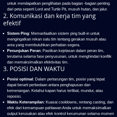
untuk mendapatkan penglihatan pada bagian -bagian penting
dari peta seperti Lord and Turtle Pit, musuh hutan, dan jalur.
2. Komunikasi dan kerja tim yang
efektif
Sistem Ping
: Memanfaatkan sistem ping built-in untuk
mengingatkan rekan satu tim tentang gerakan musuh atau
area yang membutuhkan perhatian segera.
Penunjukan Peran
: Pastikan kejelasan dalam peran tim,
terutama selama fase penyusunan, untuk menghindari konflik
dan memaksimalkan efektivitas tim.
3. POSISI DAN WAKTU
Posisi optimal
: Dalam pertarungan tim, posisi yang tepat
dapat berarti perbedaan antara penghapusan dan
kemenangan. Ketahui kapan harus terlibat, mundur, atau
reposisi.
Waktu Keterampilan
: Kuasai cooldowns, rentang casting, dan
efek dari kemampuan pahlawan Anda untuk memaksimalkan
output kerusakan atau efek kontrol kerumunan selama momen