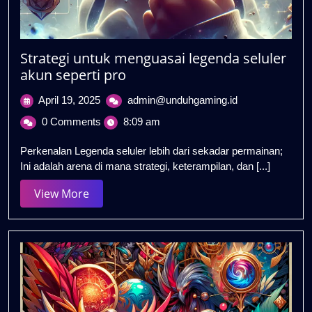
Strategi untuk menguasai legenda seluler
akun seperti pro
April
Strategi
April 19, 2025
admin@unduhgaming.id
19,
untuk
0 Comments
8:09 am
2025
menguasai
legenda
Perkenalan Legenda seluler lebih dari sekadar permainan;
seluler
Ini adalah arena di mana strategi, keterampilan, dan [...]
akun
seperti
View
View More
pro
More