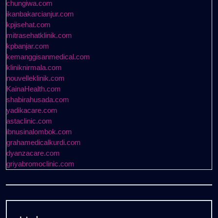
chungiwa.com
ikanbakarcianjur.com
kpjisehat.com
mitrasehatklinik.com
kpbanjar.com
kemanggisanmedical.com
kliniknirmala.com
nouvelleklinik.com
KainaHealth.com
shabirahusada.com
yadikacare.com
astaclinic.com
ibnusinalombok.com
grahamedicalkurdi.com
dyanzacare.com
griyabromoclinic.com