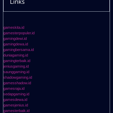
Links
gameskita.id
gamesterpopuler.id
gamingdewi.id
gamingdewa.id
gamingbersama.id
duniagaming.id
gamingterbaik.id
jeniusgaming.id
saunggaming.id
shadowgaming.id
gamesshadow.id
gamesraja.id
sedapgaming.id
gamesdewa.id
gamesjenius.id
gamesterbaik.id