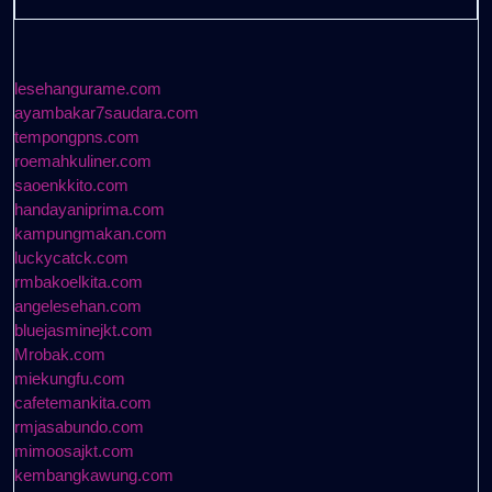
lesehangurame.com
ayambakar7saudara.com
tempongpns.com
roemahkuliner.com
saoenkkito.com
handayaniprima.com
kampungmakan.com
luckycatck.com
rmbakoelkita.com
angelesehan.com
bluejasminejkt.com
Mrobak.com
miekungfu.com
cafetemankita.com
rmjasabundo.com
mimoosajkt.com
kembangkawung.com