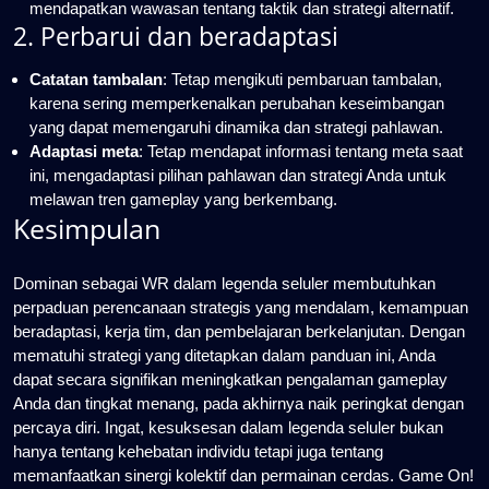
mendapatkan wawasan tentang taktik dan strategi alternatif.
2. Perbarui dan beradaptasi
Catatan tambalan
: Tetap mengikuti pembaruan tambalan,
karena sering memperkenalkan perubahan keseimbangan
yang dapat memengaruhi dinamika dan strategi pahlawan.
Adaptasi meta
: Tetap mendapat informasi tentang meta saat
ini, mengadaptasi pilihan pahlawan dan strategi Anda untuk
melawan tren gameplay yang berkembang.
Kesimpulan
Dominan sebagai WR dalam legenda seluler membutuhkan
perpaduan perencanaan strategis yang mendalam, kemampuan
beradaptasi, kerja tim, dan pembelajaran berkelanjutan. Dengan
mematuhi strategi yang ditetapkan dalam panduan ini, Anda
dapat secara signifikan meningkatkan pengalaman gameplay
Anda dan tingkat menang, pada akhirnya naik peringkat dengan
percaya diri. Ingat, kesuksesan dalam legenda seluler bukan
hanya tentang kehebatan individu tetapi juga tentang
memanfaatkan sinergi kolektif dan permainan cerdas. Game On!