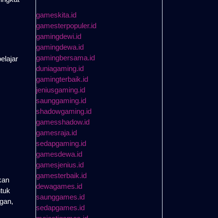
gameskita.id
gamesterpopuler.id
gamingdewi.id
gamingdewa.id
gamingbersama.id
elajar
duniagaming.id
gamingterbaik.id
jeniusgaming.id
saunggaming.id
shadowgaming.id
gamesshadow.id
gamesraja.id
sedapgaming.id
gamesdewa.id
gamesjenius.id
gamesterbaik.id
kan
dewagames.id
ntuk
saunggames.id
ngan,
sedapgames.id