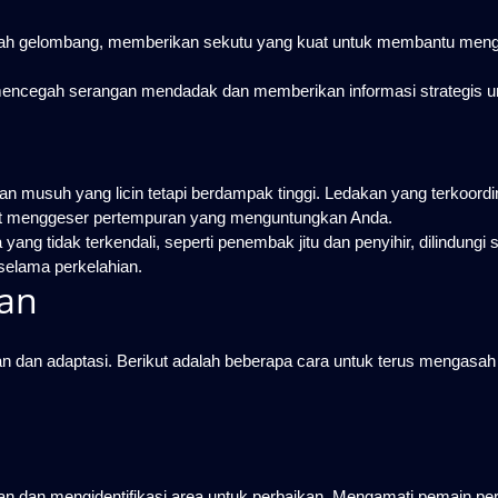
ah gelombang, memberikan sekutu yang kuat untuk membantu meng
t mencegah serangan mendadak dan memberikan informasi strategis u
n musuh yang licin tetapi berdampak tinggi. Ledakan yang terkoordi
at menggeser pertempuran yang menguntungkan Anda.
yang tidak terkendali, seperti penembak jitu dan penyihir, dilindungi 
elama perkelahian.
tan
 dan adaptasi. Berikut adalah beberapa cara untuk terus mengasah
n dan mengidentifikasi area untuk perbaikan. Mengamati pemain per