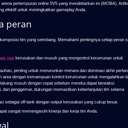
arena pertempuran online 5V5 yang mendebarkan ini (MOBA). Artikel
ing efektif untuk meningkatkan gameplay Anda.
a peran
 komposisi tim yang seimbang. Memahami pentingnya setiap peran s
raw sgp
kerusakan dan musuh yang mengontrol kerumunan untuk
jauhan, penting untuk menurunkan menara dan dominasi akhir pertan
kan area dengan kemampuan kontrol kerumunan untuk mengalahkan l
elakang musuh dengan cepat sebelum mereka dapat bereaksi.
, dan penggemar, dukungan memastikan keberlanjutan tim selama
gsi sebagai off-tank dengan output kerusakan yang cukup besar.
at sangat memengaruhi kinerja dan kerja tim Anda.
al