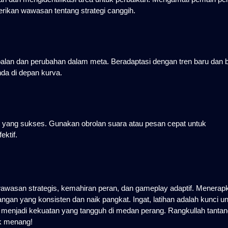
erikan wawasan tentang strategi canggih.
lan dan perubahan dalam meta. Beradaptasi dengan tren baru dan b
da di depan kurva.
y yang sukses. Gunakan obrolan suara atau pesan cepat untuk
ektif.
wawasan strategis, kemahiran peran, dan gameplay adaptif. Menerap
ngan yang konsisten dan naik pangkat. Ingat, latihan adalah kunci u
da menjadi kekuatan yang tangguh di medan perang. Rangkullah tanta
uk menang!