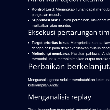
Kontrol Lord
: Menangkap Tuhan dapat mengub
pangkalan musuh.
Supremasi visi
: Di akhir permainan, visi dapa
melibatkan atau mundur.
Eksekusi pertarungan tim
Target prioritas fokus
: Memprioritaskan pahlawa
dengan baik pada dealer kerusakan musuh dap
Melindungi membawa
: Pastikan pahlawan Anda 
memadai untuk memaksimalkan output mereka s
Perbaikan berkelanju
Menguasai legenda seluler membutuhkan ketekunan
keterampilan Anda:
Menganalisis replay
Tinjau kecocokan Anda untuk menentukan kesalaha