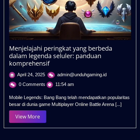
Menjelajahi peringkat yang berbeda
dalam legenda seluler: panduan
komprehensif
April
Menjelajahi
April 24, 2025
admin@unduhgaming.id
24,
peringkat
0 Comments
11:54 am
2025
yang
berbeda
Mobile Legends: Bang Bang telah mendapatkan popularitas
dalam
besar di dunia game Multiplayer Online Battle Arena [...]
legenda
seluler:
View
View More
panduan
More
komprehensif