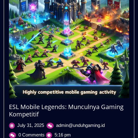
ESL Mobile Legends: Munculnya Gaming
Kompetitif
July
ESL
July 31, 2025
admin@unduhgaming.id
31,
Mobile
0 Comments
5:16 pm
2025
Legends: