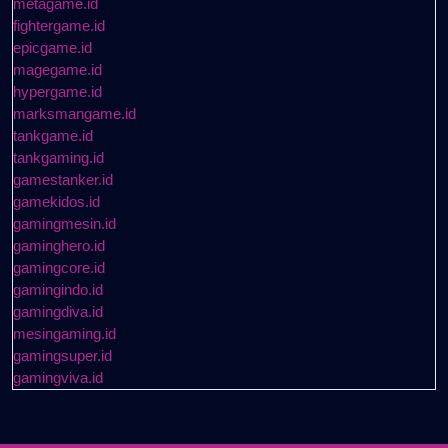
metagame.id
fightergame.id
epicgame.id
magegame.id
hypergame.id
marksmangame.id
tankgame.id
tankgaming.id
gamestanker.id
gamekidos.id
gamingmesin.id
gaminghero.id
gamingcore.id
gamingindo.id
gamingdiva.id
mesingaming.id
gamingsuper.id
gamingviva.id