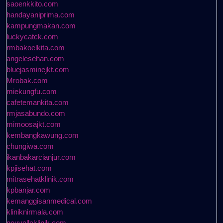
saoenkkito.com
handayaniprima.com
kampungmakan.com
luckycatck.com
rmbakoelkita.com
angelesehan.com
bluejasminejkt.com
Mrobak.com
miekungfu.com
cafetemankita.com
rmjasabundo.com
mimoosajkt.com
kembangkawung.com
chungiwa.com
ikanbakarcianjur.com
kpjisehat.com
mitrasehatklinik.com
kpbanjar.com
kemanggisanmedical.com
kliniknirmala.com
nouvelleklinik.com