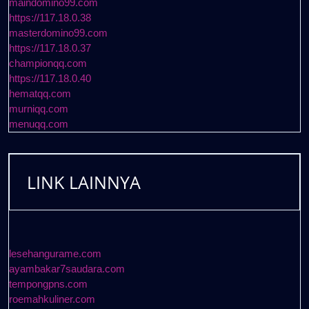
maindomino99.com
https://117.18.0.38
masterdomino99.com
https://117.18.0.37
championqq.com
https://117.18.0.40
hematqq.com
murniqq.com
menuqq.com
LINK LAINNYA
lesehangurame.com
ayambakar7saudara.com
tempongpns.com
roemahkuliner.com