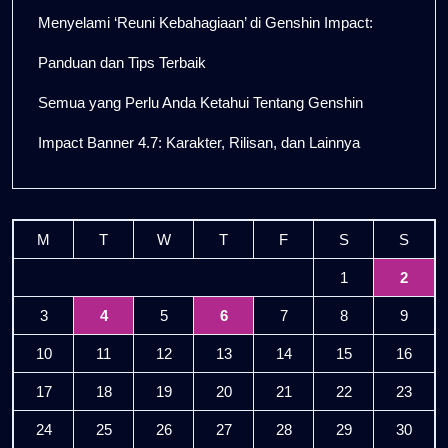
Menyelami ‘Reuni Kebahagiaan’ di Genshin Impact:
Panduan dan Tips Terbaik
Semua yang Perlu Anda Ketahui Tentang Genshin
Impact Banner 4.7: Karakter, Rilisan, dan Lainnya
M
T
W
T
F
S
S
1
2
3
4
5
6
7
8
9
10
11
12
13
14
15
16
17
18
19
20
21
22
23
24
25
26
27
28
29
30