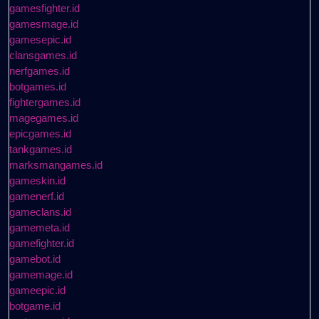
gamesfighter.id
gamesmage.id
gamesepic.id
clansgames.id
nerfgames.id
botgames.id
fightergames.id
magegames.id
epicgames.id
tankgames.id
marksmangames.id
gameskin.id
gamenerf.id
gameclans.id
gamemeta.id
gamefighter.id
gamebot.id
gamemage.id
gameepic.id
botgame.id