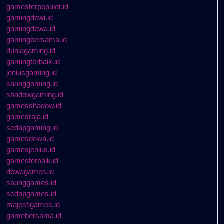
gamesterpopuler.id
gamingdewi.id
gamingdewa.id
gamingbersama.id
duniagaming.id
gamingterbaik.id
jeniusgaming.id
saunggaming.id
shadowgaming.id
gamesshadow.id
gamesraja.id
sedapgaming.id
gamesdewa.id
gamesjenius.id
gamesterbaik.id
dewagames.id
saunggames.id
sedapgames.id
majestigames.id
gamebersama.id