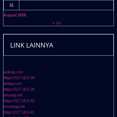
31
August 2026
« Jul
LINK LAINNYA
asikqq.com
https://117.18.0.36
ahliqq.com
https://117.18.0.39
jurusqq.net
https://117.18.0.42
murahqq.net
https://117.18.0.41