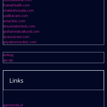
KainaHealth.com
shabirahusada.com
yadikacare.com
astaclinic.com
ibnusinalombok.com
grahamedicalkurdi.com
dyanzacare.com
griyabromoclinic.com
asikqq
qiu qiu
Links
gameskita.id