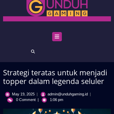
Skip
to
content
Open
Menu
Strategi teratas untuk menjadi
topper dalam legenda seluler
May
Strategi
May 19, 2025
|
admin@unduhgaming.id
|
19,
teratas
0 Comment
|
1:06 pm
2025
untuk
menjadi