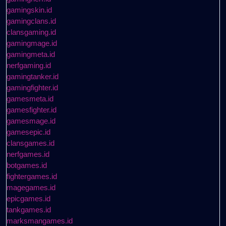
gamingskin.id
gamingclans.id
clansgaming.id
gamingmage.id
gamingmeta.id
nerfgaming.id
gamingtanker.id
gamingfighter.id
gamesmeta.id
gamesfighter.id
gamesmage.id
gamesepic.id
clansgames.id
nerfgames.id
botgames.id
fightergames.id
magegames.id
epicgames.id
tankgames.id
marksmangames.id