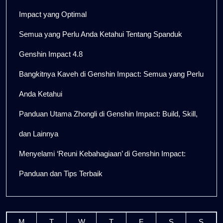
Impact yang Optimal
Semua yang Perlu Anda Ketahui Tentang Spanduk
Genshin Impact 4.8
Bangkitnya Kaveh di Genshin Impact: Semua yang Perlu
Anda Ketahui
Panduan Utama Zhongli di Genshin Impact: Build, Skill,
dan Lainnya
Menyelami ‘Reuni Kebahagiaan’ di Genshin Impact:
Panduan dan Tips Terbaik
M
T
W
T
F
S
S