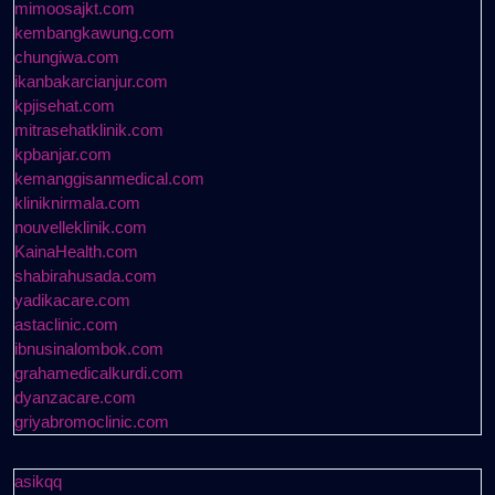
mimoosajkt.com
kembangkawung.com
chungiwa.com
ikanbakarcianjur.com
kpjisehat.com
mitrasehatklinik.com
kpbanjar.com
kemanggisanmedical.com
kliniknirmala.com
nouvelleklinik.com
KainaHealth.com
shabirahusada.com
yadikacare.com
astaclinic.com
ibnusinalombok.com
grahamedicalkurdi.com
dyanzacare.com
griyabromoclinic.com
asikqq