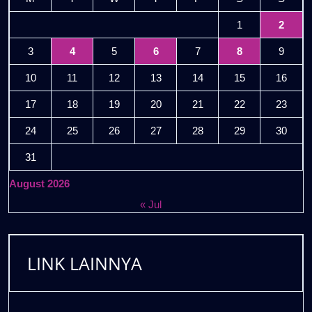
1
2
3
4
5
6
7
8
9
10
11
12
13
14
15
16
17
18
19
20
21
22
23
24
25
26
27
28
29
30
31
August 2026
« Jul
LINK LAINNYA