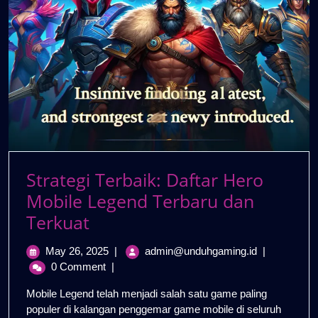
Strategi Terbaik: Daftar Hero
Mobile Legend Terbaru dan
Strategi
Terkuat
Terbaik:
May
Strategi
May 26, 2025
|
admin@unduhgaming.id
|
Daftar
26,
Terbaik:
0 Comment
|
Hero
2025
Daftar
Mobile Legend telah menjadi salah satu game paling
Hero
Mobile
populer di kalangan penggemar game mobile di seluruh
Mobile