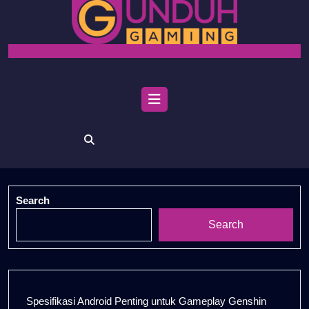
Skip
to
content
Open
Menu
Search
Search
Spesifikasi Android Penting untuk Gameplay Genshin