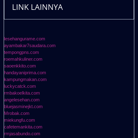
LINK LAINNYA
lesehangurame.com
ayambakar7saudara.com
tempongpns.com
roemahkuliner.com
saoenkkito.com
handayaniprima.com
kampungmakan.com
luckycatck.com
rmbakoelkita.com
angelesehan.com
bluejasminejkt.com
Mrobak.com
miekungfu.com
cafetemankita.com
rmjasabundo.com