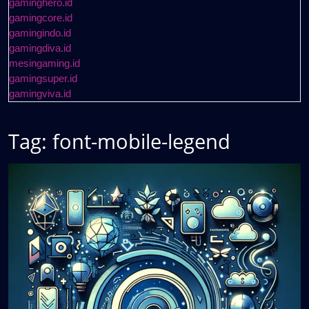
gaminghero.id
gamingcore.id
gamingindo.id
gamingdiva.id
mesingaming.id
gamingsuper.id
gamingviva.id
Tag:
font-mobile-legend