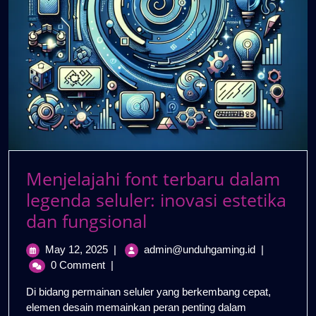
Menjelajahi font terbaru dalam
legenda seluler: inovasi estetika
Menjelajahi
dan fungsional
font
May
Menjelajahi
May 12, 2025
|
admin@unduhgaming.id
|
terbaru
12,
font
0 Comment
|
dalam
2025
terbaru
Di bidang permainan seluler yang berkembang cepat,
dalam
legenda
elemen desain memainkan peran penting dalam
legenda