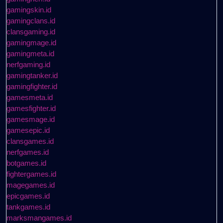
gamingskin.id
gamingclans.id
clansgaming.id
gamingmage.id
gamingmeta.id
nerfgaming.id
gamingtanker.id
gamingfighter.id
gamesmeta.id
gamesfighter.id
gamesmage.id
gamesepic.id
clansgames.id
nerfgames.id
botgames.id
fightergames.id
magegames.id
epicgames.id
tankgames.id
marksmangames.id