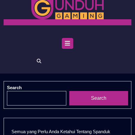
Skip
to
content
Open
Menu
Search
Search
Semua yang Perlu Anda Ketahui Tentang Spanduk