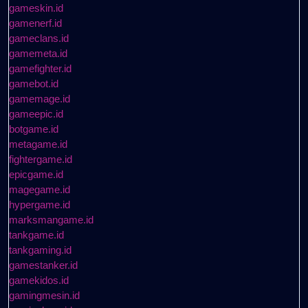
gameskin.id
gamenerf.id
gameclans.id
gamemeta.id
gamefighter.id
gamebot.id
gamemage.id
gameepic.id
botgame.id
metagame.id
fightergame.id
epicgame.id
magegame.id
hypergame.id
marksmangame.id
tankgame.id
tankgaming.id
gamestanker.id
gamekidos.id
gamingmesin.id