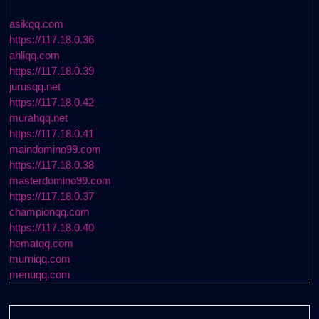
asikqq.com
https://117.18.0.36
ahliqq.com
https://117.18.0.39
jurusqq.net
https://117.18.0.42
murahqq.net
https://117.18.0.41
maindomino99.com
https://117.18.0.38
masterdomino99.com
https://117.18.0.37
championqq.com
https://117.18.0.40
hematqq.com
murniqq.com
menuqq.com