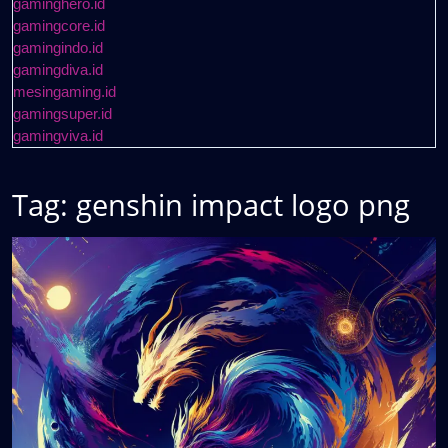
gaminghero.id
gamingcore.id
gamingindo.id
gamingdiva.id
mesingaming.id
gamingsuper.id
gamingviva.id
Tag:
genshin impact logo png