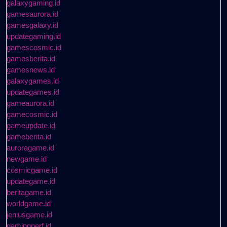
galaxygaming.id
gamesaurora.id
gamesgalaxy.id
updategaming.id
gamescosmic.id
gamesberita.id
gamesnews.id
galaxygames.id
updategames.id
gameaurora.id
gamecosmic.id
gameupdate.id
gameberita.id
auroragame.id
newgame.id
cosmicgame.id
updategame.id
beritagame.id
worldgame.id
jeniusgame.id
gamingnerf.id