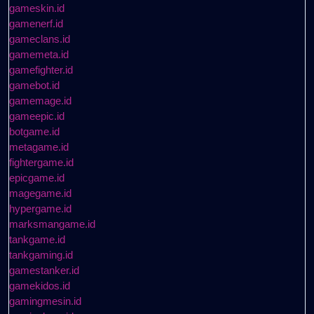
gameskin.id
gamenerf.id
gameclans.id
gamemeta.id
gamefighter.id
gamebot.id
gamemage.id
gameepic.id
botgame.id
metagame.id
fightergame.id
epicgame.id
magegame.id
hypergame.id
marksmangame.id
tankgame.id
tankgaming.id
gamestanker.id
gamekidos.id
gamingmesin.id