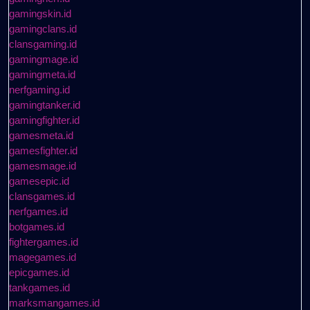
gamingskin.id
gamingclans.id
clansgaming.id
gamingmage.id
gamingmeta.id
nerfgaming.id
gamingtanker.id
gamingfighter.id
gamesmeta.id
gamesfighter.id
gamesmage.id
gamesepic.id
clansgames.id
nerfgames.id
botgames.id
fightergames.id
magegames.id
epicgames.id
tankgames.id
marksmangames.id