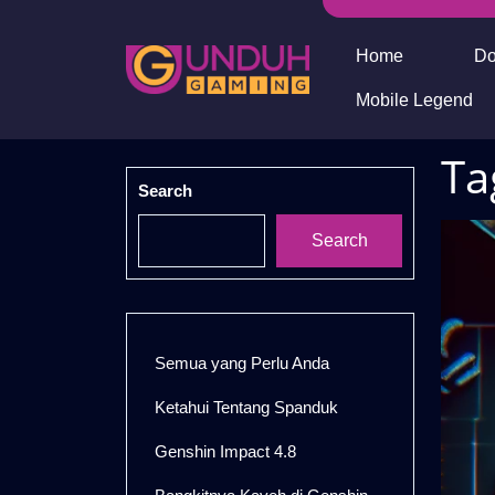
Skip
to
Home
Do
content
Mobile Legend
Ta
Search
Search
Semua yang Perlu Anda
Ketahui Tentang Spanduk
Genshin Impact 4.8