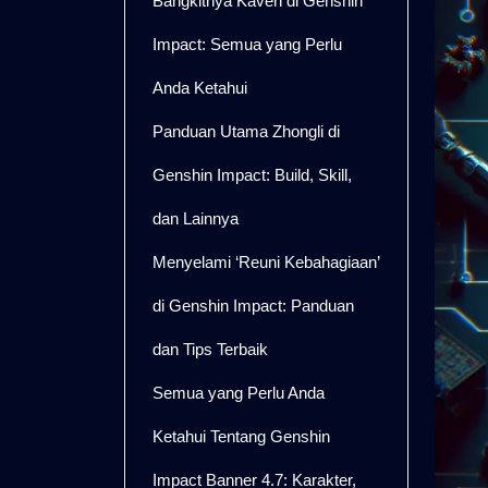
Bangkitnya Kaveh di Genshin
Impact: Semua yang Perlu
Anda Ketahui
Panduan Utama Zhongli di
Genshin Impact: Build, Skill,
dan Lainnya
Menyelami ‘Reuni Kebahagiaan’
di Genshin Impact: Panduan
dan Tips Terbaik
Semua yang Perlu Anda
Ketahui Tentang Genshin
Impact Banner 4.7: Karakter,