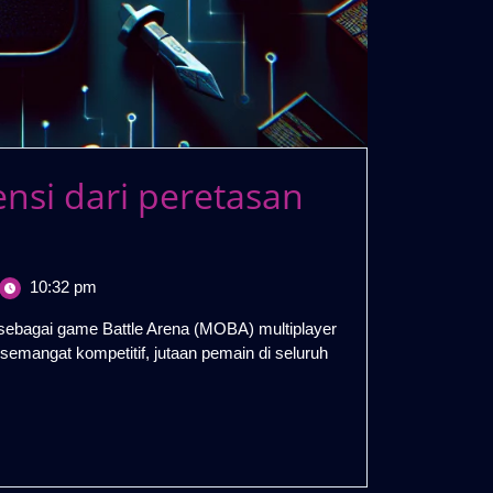
ensi dari peretasan
10:32 pm
 sebagai game Battle Arena (MOBA) multiplayer
mangat kompetitif, jutaan pemain di seluruh