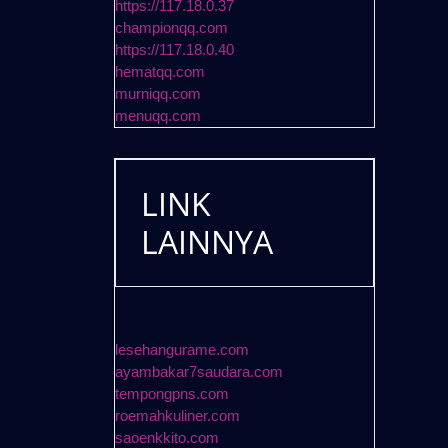
https://117.18.0.37
championqq.com
https://117.18.0.40
hematqq.com
murniqq.com
menuqq.com
LINK
LAINNYA
lesehangurame.com
ayambakar7saudara.com
tempongpns.com
roemahkuliner.com
saoenkkito.com