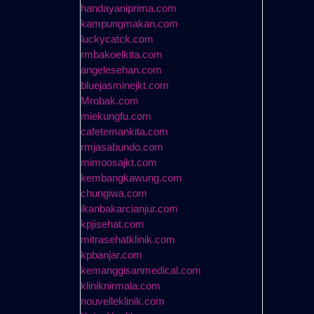
handayaniprima.com
kampungmakan.com
luckycatck.com
rmbakoelkita.com
angelesehan.com
bluejasminejkt.com
Mrobak.com
miekungfu.com
cafetemankita.com
rmjasabundo.com
mimoosajkt.com
kembangkawung.com
chungiwa.com
ikanbakarcianjur.com
kpjisehat.com
mitrasehatklinik.com
kpbanjar.com
kemanggisanmedical.com
kliniknirmala.com
nouvelleklinik.com