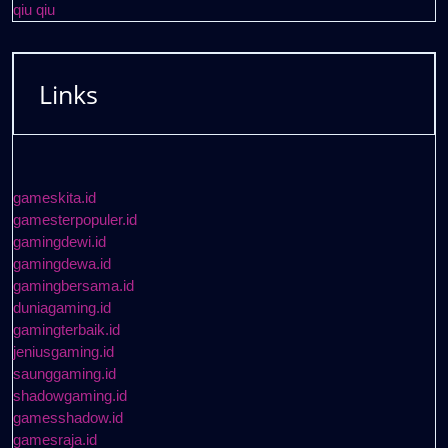
qiu qiu
Links
gameskita.id
gamesterpopuler.id
gamingdewi.id
gamingdewa.id
gamingbersama.id
duniagaming.id
gamingterbaik.id
jeniusgaming.id
saunggaming.id
shadowgaming.id
gamesshadow.id
gamesraja.id