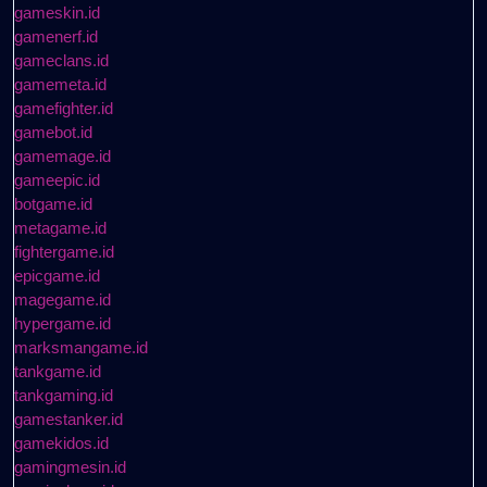
gameskin.id
gamenerf.id
gameclans.id
gamemeta.id
gamefighter.id
gamebot.id
gamemage.id
gameepic.id
botgame.id
metagame.id
fightergame.id
epicgame.id
magegame.id
hypergame.id
marksmangame.id
tankgame.id
tankgaming.id
gamestanker.id
gamekidos.id
gamingmesin.id