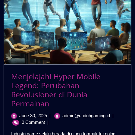
Menjelajahi Hyper Mobile
Legend: Perubahan
Revolusioner di Dunia
Menjelajahi
Permainan
Hyper
June
Menjelajahi
June 30, 2025
|
admin@unduhgaming.id
|
Mobile
30,
Hyper
0 Comment
|
Legend:
2025
Mobile
Industri game selalu berada di ujung tombak teknologi