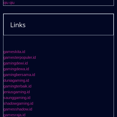
qiu qiu
Links
gameskita.id
gamesterpopuler.id
gamingdewi.id
gamingdewa.id
gamingbersama.id
duniagaming.id
gamingterbaik.id
jeniusgaming.id
saunggaming.id
shadowgaming.id
gamesshadow.id
gamesraja.id