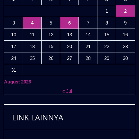
1
2
3
4
5
6
7
8
9
10
11
12
13
14
15
16
17
18
19
20
21
22
23
24
25
26
27
28
29
30
31
August 2026
« Jul
LINK LAINNYA