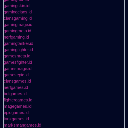
gamingskin.id
gamingclans.id
clansgaming.id
gamingmage.id
gamingmeta.id
nerfgaming.id
gamingtanker.id
gamingfighter.id
gamesmeta.id
gamesfighter.id
gamesmage.id
gamesepic.id
clansgames.id
nerfgames.id
botgames.id
fightergames.id
magegames.id
epicgames.id
tankgames.id
marksmangames.id