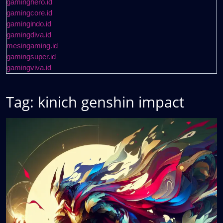
gaminghero.id
gamingcore.id
gamingindo.id
gamingdiva.id
mesingaming.id
gamingsuper.id
gamingviva.id
Tag:
kinich genshin impact