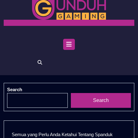
Skip
to
content
Open
Menu
Search
Search
Semua yang Perlu Anda Ketahui Tentang Spanduk