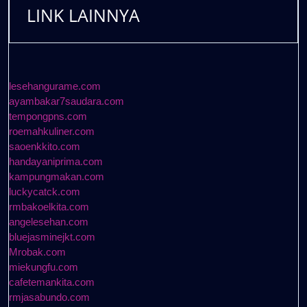
LINK LAINNYA
lesehangurame.com
ayambakar7saudara.com
tempongpns.com
roemahkuliner.com
saoenkkito.com
handayaniprima.com
kampungmakan.com
luckycatck.com
rmbakoelkita.com
angelesehan.com
bluejasminejkt.com
Mrobak.com
miekungfu.com
cafetemankita.com
rmjasabundo.com