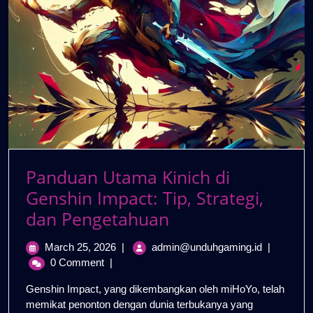
Panduan Utama Kinich di
Genshin Impact: Tip, Strategi,
Panduan
dan Pengetahuan
Utama
March
Panduan
March 25, 2026
|
admin@unduhgaming.id
|
Kinich
25,
Utama
0 Comment
|
di
2026
Kinich
Genshin Impact, yang dikembangkan oleh miHoYo, telah
di
Genshin
memikat penonton dengan dunia terbukanya yang
Genshin