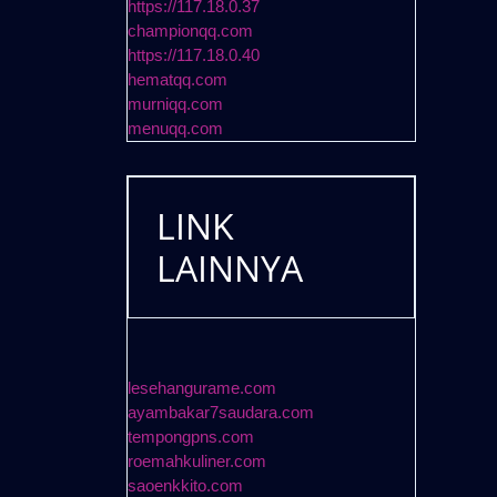
https://117.18.0.37
championqq.com
https://117.18.0.40
hematqq.com
murniqq.com
menuqq.com
LINK
LAINNYA
lesehangurame.com
ayambakar7saudara.com
tempongpns.com
roemahkuliner.com
saoenkkito.com