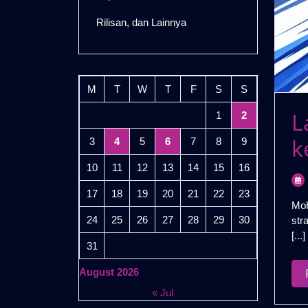
Rilisan, dan Lainnya
M
T
W
T
F
S
S
L
1
2
k
3
4
5
6
7
8
9
10
11
12
13
14
15
16
17
18
19
20
21
22
23
Mob
24
25
26
27
28
29
30
str
[...]
31
August 2026
« Jul