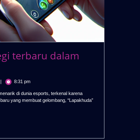
gi terbaru dalam
khuda:
ncurkan
|
8:31 pm
gi
narik di dunia esports, terkenal karena
ru
egi baru yang membuat gelombang, “Lapakhuda”
m
raan
da