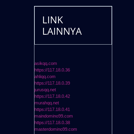
LINK
LAINNYA
asikqq.com
https://117.18.0.36
ahliqq.com
https://117.18.0.39
jurusqq.net
https://117.18.0.42
murahqq.net
https://117.18.0.41
maindomino99.com
https://117.18.0.38
masterdomino99.com