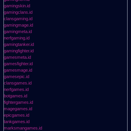
gamingskin.id
gamingclans.id
clansgaming.id
gamingmage.id
gamingmeta.id
nerfgaming.id
gamingtanker.id
gamingfighter.id
gamesmeta.id
gamesfighter.id
gamesmage.id
gamesepic.id
clansgames.id
nerfgames.id
botgames.id
fightergames.id
magegames.id
epicgames.id
tankgames.id
marksmangames.id