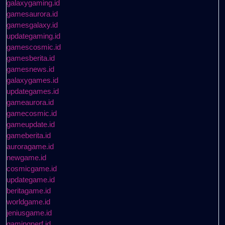
galaxygaming.id
gamesaurora.id
gamesgalaxy.id
updategaming.id
gamescosmic.id
gamesberita.id
gamesnews.id
galaxygames.id
updategames.id
gameaurora.id
gamecosmic.id
gameupdate.id
gameberita.id
auroragame.id
newgame.id
cosmicgame.id
updategame.id
beritagame.id
worldgame.id
jeniusgame.id
gamingnerf.id