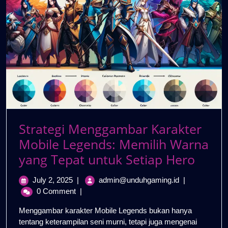
Strategi Menggambar Karakter
Mobile Legends: Memilih Warna
Strat
yang Tepat untuk Setiap Hero
Meng
July
Strategi
July 2, 2025
|
admin@unduhgaming.id
|
Karak
2,
Menggambar
0 Comment
|
Mobil
2025
Karakter
Menggambar karakter Mobile Legends bukan hanya
Mobile
Legen
tentang keterampilan seni murni, tetapi juga mengenai
Legends: