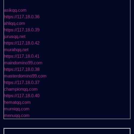
asikqq.com
https://117.18.0.36
ahliqq.com
https://117.18.0.39
jurusqq.net
https://117.18.0.42
murahqq.net
https://117.18.0.41
maindomino99.com
https://117.18.0.38
masterdomino99.com
https://117.18.0.37
championqq.com
https://117.18.0.40
hematqq.com
murniqq.com
menuqq.com