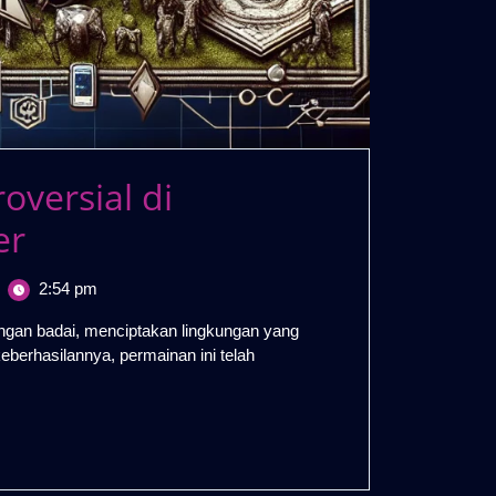
versial di
Menjelajahi
er
dampak
2:54 pm
tema
ngan badai, menciptakan lingkungan yang
kontroversial
eberhasilannya, permainan ini telah
di
lingkungan
game