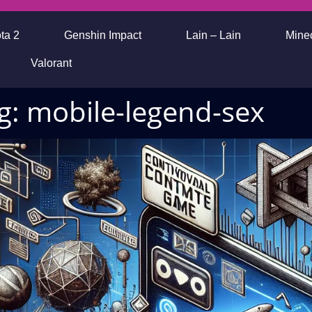
ta 2
Genshin Impact
Lain – Lain
Minec
Valorant
g:
mobile-legend-sex