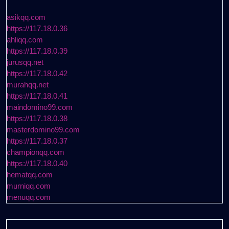
asikqq.com
https://117.18.0.36
ahliqq.com
https://117.18.0.39
jurusqq.net
https://117.18.0.42
murahqq.net
https://117.18.0.41
maindomino99.com
https://117.18.0.38
masterdomino99.com
https://117.18.0.37
championqq.com
https://117.18.0.40
hematqq.com
murniqq.com
menuqq.com