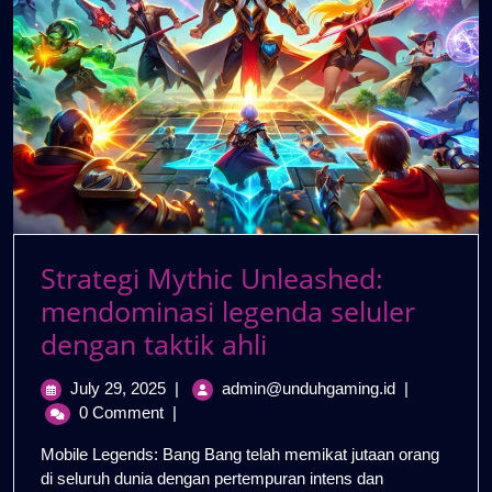
Strategi Mythic Unleashed:
mendominasi legenda seluler
Strategi
dengan taktik ahli
Mythic
July
Strategi
July 29, 2025
|
admin@unduhgaming.id
|
Unleashed:
29,
Mythic
0 Comment
|
mendominasi
2025
Unleashed:
Mobile Legends: Bang Bang telah memikat jutaan orang
mendominasi
legenda
di seluruh dunia dengan pertempuran intens dan
legenda