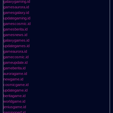
galaxygaming.id
gamesaurora.id
gamesgalaxy.id
updategaming.id
gamescosmic.id
gamesberita.id
gamesnews.id
galaxygames.id
updategames.id
gameaurora.id
gamecosmic.id
gameupdate.id
gameberita.id
auroragame.id
newgame.id
cosmicgame.id
updategame.id
beritagame.id
worldgame.id
jeniusgame.id
gamingnerf.id