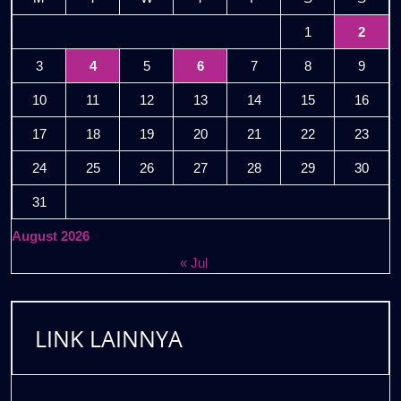
1
2
3
4
5
6
7
8
9
10
11
12
13
14
15
16
17
18
19
20
21
22
23
24
25
26
27
28
29
30
31
August 2026
« Jul
LINK LAINNYA