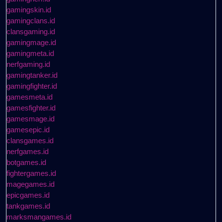
gamingskin.id
gamingclans.id
clansgaming.id
gamingmage.id
gamingmeta.id
nerfgaming.id
gamingtanker.id
gamingfighter.id
gamesmeta.id
gamesfighter.id
gamesmage.id
gamesepic.id
clansgames.id
nerfgames.id
botgames.id
fightergames.id
magegames.id
epicgames.id
tankgames.id
marksmangames.id