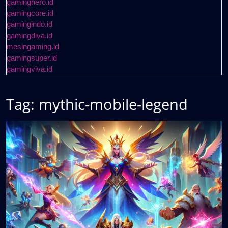
gaminghero.id
gamingcore.id
gamingindo.id
gamingdiva.id
mesingaming.id
gamingsuper.id
gamingviva.id
Tag:
mythic-mobile-legend