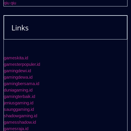
qiu qiu
Links
gameskita.id
gamesterpopuler.id
gamingdewi.id
gamingdewa.id
gamingbersama.id
duniagaming.id
gamingterbaik.id
jeniusgaming.id
saunggaming.id
shadowgaming.id
gamesshadow.id
gamesraja.id