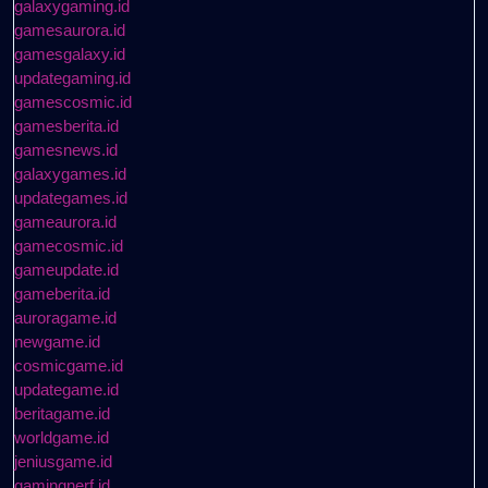
galaxygaming.id
gamesaurora.id
gamesgalaxy.id
updategaming.id
gamescosmic.id
gamesberita.id
gamesnews.id
galaxygames.id
updategames.id
gameaurora.id
gamecosmic.id
gameupdate.id
gameberita.id
auroragame.id
newgame.id
cosmicgame.id
updategame.id
beritagame.id
worldgame.id
jeniusgame.id
gamingnerf.id