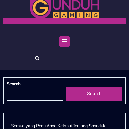
Skip
to
content
Open
Menu
Search
Search
Semua yang Perlu Anda Ketahui Tentang Spanduk