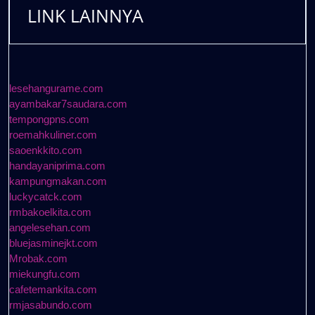
LINK LAINNYA
lesehangurame.com
ayambakar7saudara.com
tempongpns.com
roemahkuliner.com
saoenkkito.com
handayaniprima.com
kampungmakan.com
luckycatck.com
rmbakoelkita.com
angelesehan.com
bluejasminejkt.com
Mrobak.com
miekungfu.com
cafetemankita.com
rmjasabundo.com