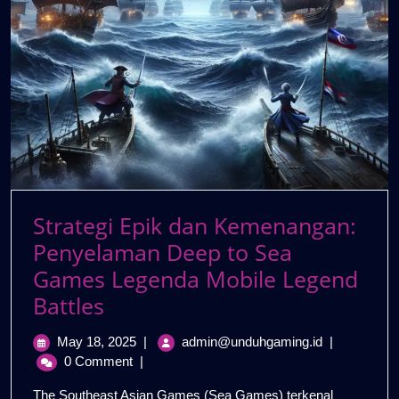
Strategi Epik dan Kemenangan:
Penyelaman Deep to Sea
Games Legenda Mobile Legend
Strategi
Battles
Epik
May
Strategi
May 18, 2025
|
admin@unduhgaming.id
|
dan
18,
Epik
0 Comment
|
Kemenangan:
2025
dan
The Southeast Asian Games (Sea Games) terkenal