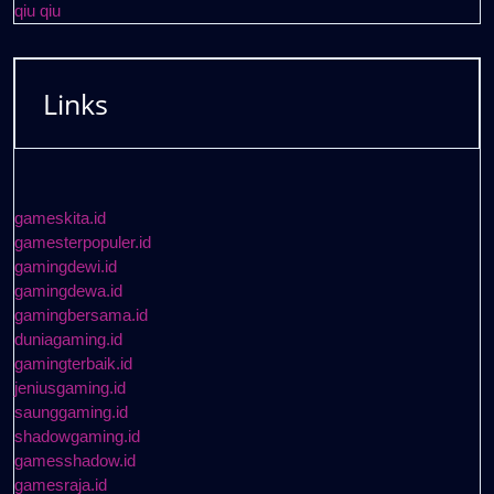
qiu qiu
Links
gameskita.id
gamesterpopuler.id
gamingdewi.id
gamingdewa.id
gamingbersama.id
duniagaming.id
gamingterbaik.id
jeniusgaming.id
saunggaming.id
shadowgaming.id
gamesshadow.id
gamesraja.id