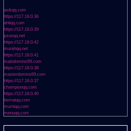
asikqq.com
https://117.18.0.36
ahliqq.com
https://117.18.0.39
jurusqq.net
https://117.18.0.42
murahqq.net
https://117.18.0.41
maindomino99.com
https://117.18.0.38
masterdomino99.com
https://117.18.0.37
championqq.com
https://117.18.0.40
hematqq.com
murniqq.com
menuqq.com