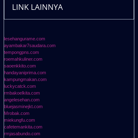
LINK LAINNYA
lesehangurame.com
ayambakar7saudara.com
tempongpns.com
roemahkuliner.com
saoenkkito.com
handayaniprima.com
kampungmakan.com
luckycatck.com
rmbakoelkita.com
angelesehan.com
bluejasminejkt.com
Mrobak.com
miekungfu.com
cafetemankita.com
rmjasabundo.com