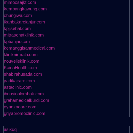
mimoosajkt.com
kembangkawung.com
chungiwa.com
ikanbakarcianjur.com
kpjisehat.com
mitrasehatklinik.com
kpbanjar.com
kemanggisanmedical.com
kliniknirmala.com
nouvelleklinik.com
KainaHealth.com
shabirahusada.com
yadikacare.com
astaclinic.com
ibnusinalombok.com
grahamedicalkurdi.com
dyanzacare.com
griyabromoclinic.com
asikqq