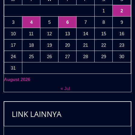
1
2
3
4
5
6
7
8
9
10
11
12
13
14
15
16
17
18
19
20
21
22
23
24
25
26
27
28
29
30
31
August 2026
« Jul
LINK LAINNYA