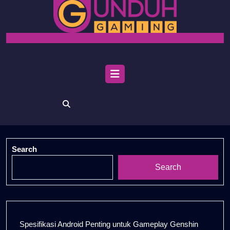
Skip
to
content
Open
Menu
Search
Search
Spesifikasi Android Penting untuk Gameplay Genshin