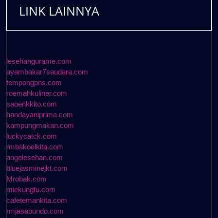
LINK LAINNYA
lesehangurame.com
ayambakar7saudara.com
tempongpns.com
roemahkuliner.com
saoenkkito.com
handayaniprima.com
kampungmakan.com
luckycatck.com
rmbakoelkita.com
angelesehan.com
bluejasminejkt.com
Mrobak.com
miekungfu.com
cafetemankita.com
rmjasabundo.com