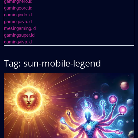
gaminghero.id
gamingcore.id
gamingindo.id
gamingdiva.id
mesingaming.id
gamingsuper.id
gamingviva.id
Tag:
sun-mobile-legend