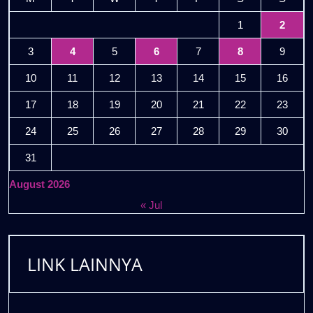
1
2
3
4
5
6
7
8
9
10
11
12
13
14
15
16
17
18
19
20
21
22
23
24
25
26
27
28
29
30
31
August 2026
« Jul
LINK LAINNYA