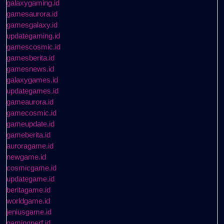
galaxygaming.id
gamesaurora.id
gamesgalaxy.id
updategaming.id
gamescosmic.id
gamesberita.id
gamesnews.id
galaxygames.id
updategames.id
gameaurora.id
gamecosmic.id
gameupdate.id
gameberita.id
auroragame.id
newgame.id
cosmicgame.id
updategame.id
beritagame.id
worldgame.id
jeniusgame.id
gamingnerf.id