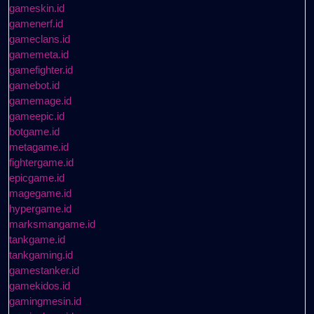
gameskin.id
gamenerf.id
gameclans.id
gamemeta.id
gamefighter.id
gamebot.id
gamemage.id
gameepic.id
botgame.id
metagame.id
fightergame.id
epicgame.id
magegame.id
hypergame.id
marksmangame.id
tankgame.id
tankgaming.id
gamestanker.id
gamekidos.id
gamingmesin.id