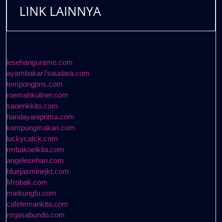
LINK LAINNYA
lesehangurame.com
ayambakar7saudara.com
tempongpns.com
roemahkuliner.com
saoenkkito.com
handayaniprima.com
kampungmakan.com
luckycatck.com
rmbakoelkita.com
angelesehan.com
bluejasminejkt.com
Mrobak.com
miekungfu.com
cafetemankita.com
rmjasabundo.com