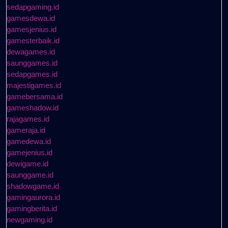
sedapgaming.id
gamesdewa.id
gamesjenius.id
gamesterbaik.id
dewagames.id
saunggames.id
sedapgames.id
majestigames.id
gamebersama.id
gameshadow.id
rajagames.id
gameraja.id
gamedewa.id
gamejenius.id
dewigame.id
saunggame.id
shadowgame.id
gamingaurora.id
gamingberita.id
newgaming.id