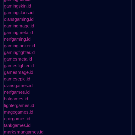
gamingskin.id
gamingclans.id
clansgaming.id
gamingmage.id
gamingmeta.id
nerfgaming.id
gamingtanker.id
gamingfighter.id
gamesmeta.id
gamesfighter.id
gamesmage.id
gamesepic.id
clansgames.id
nerfgames.id
botgames.id
fightergames.id
magegames.id
epicgames.id
tankgames.id
marksmangames.id