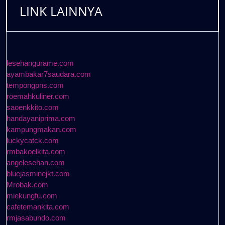
LINK LAINNYA
lesehangurame.com
ayambakar7saudara.com
tempongpns.com
roemahkuliner.com
saoenkkito.com
handayaniprima.com
kampungmakan.com
luckycatck.com
rmbakoelkita.com
angelesehan.com
bluejasminejkt.com
Mrobak.com
miekungfu.com
cafetemankita.com
rmjasabundo.com