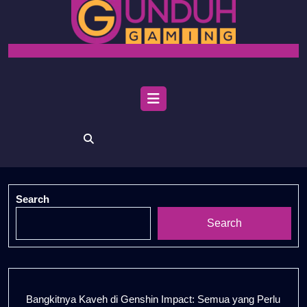
Skip
to
content
Open
Menu
Search
Search
Bangkitnya Kaveh di Genshin Impact: Semua yang Perlu