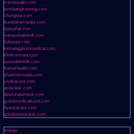
mimoosajkt.com
kembangkawung.com
chungiwa.com
ikanbakarcianjur.com
kpjisehat.com
mitrasehatklinik.com
kpbanjar.com
kemanggisanmedical.com
kliniknirmala.com
nouvelleklinik.com
KainaHealth.com
shabirahusada.com
yadikacare.com
astaclinic.com
ibnusinalombok.com
grahamedicalkurdi.com
dyanzacare.com
griyabromoclinic.com
asikqq