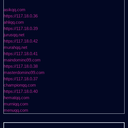
asikqq.com
https://117.18.0.36
ahliqq.com
https://117.18.0.39
jurusqq.net
https://117.18.0.42
murahqq.net
https://117.18.0.41
maindomino99.com
https://117.18.0.38
masterdomino99.com
https://117.18.0.37
championqq.com
https://117.18.0.40
hematqq.com
murniqq.com
menuqq.com