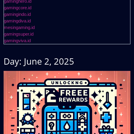
gaminghero.id
gamingcore.id
gamingindo.id
gamingdiva.id
mesingaming.id
gamingsuper.id
gamingviva.id
Day:
June 2, 2025