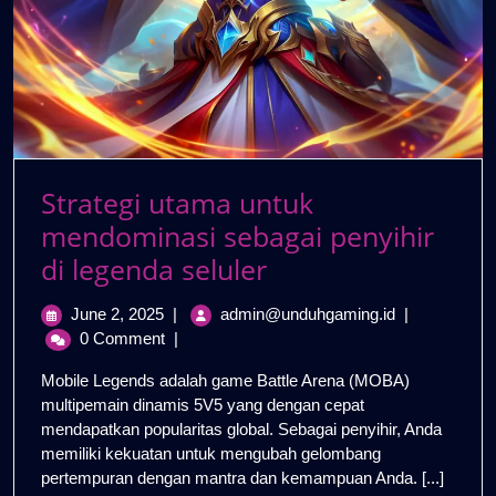
Strategi utama untuk
mendominasi sebagai penyihir
Strategi
di legenda seluler
utama
June
Strategi
June 2, 2025
|
admin@unduhgaming.id
|
untuk
2,
utama
0 Comment
|
mendominasi
2025
untuk
Mobile Legends adalah game Battle Arena (MOBA)
mendominasi
sebagai
multipemain dinamis 5V5 yang dengan cepat
sebagai
penyihir
mendapatkan popularitas global. Sebagai penyihir, Anda
penyihir
memiliki kekuatan untuk mengubah gelombang
di
di
pertempuran dengan mantra dan kemampuan Anda. [...]
legenda