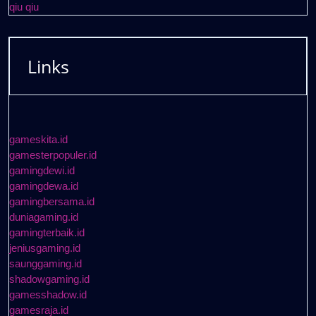
qiu qiu
Links
gameskita.id
gamesterpopuler.id
gamingdewi.id
gamingdewa.id
gamingbersama.id
duniagaming.id
gamingterbaik.id
jeniusgaming.id
saunggaming.id
shadowgaming.id
gamesshadow.id
gamesraja.id