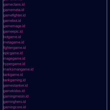
gameclans.id
gamemeta.id
gamefighter.id
gamebot.id
gamemage.id
gameepic.id
botgame.id
metagame.id
fightergame.id
epicgame.id
magegame.id
hypergame.id
marksmangame.id
tankgame.id
tankgaming.id
gamestanker.id
gamekidos.id
gamingmesin.id
gaminghero.id
gamingcore.id