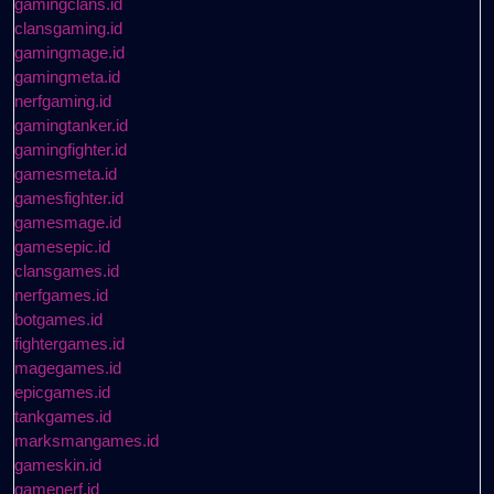
gamingclans.id
clansgaming.id
gamingmage.id
gamingmeta.id
nerfgaming.id
gamingtanker.id
gamingfighter.id
gamesmeta.id
gamesfighter.id
gamesmage.id
gamesepic.id
clansgames.id
nerfgames.id
botgames.id
fightergames.id
magegames.id
epicgames.id
tankgames.id
marksmangames.id
gameskin.id
gamenerf.id