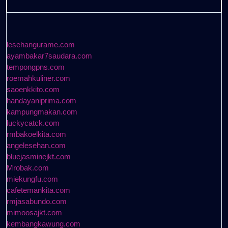
lesehangurame.com
ayambakar7saudara.com
tempongpns.com
roemahkuliner.com
saoenkkito.com
handayaniprima.com
kampungmakan.com
luckycatck.com
rmbakoelkita.com
angelesehan.com
bluejasminejkt.com
Mrobak.com
miekungfu.com
cafetemankita.com
rmjasabundo.com
mimoosajkt.com
kembangkawung.com