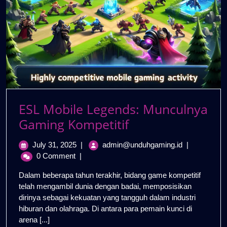
ESL Mobile Legends: Munculnya
ESL
Gaming Kompetitif
Mobile
July
ESL
July 31, 2025
|
admin@unduhgaming.id
|
Legends:
31,
Mobile
0 Comment
|
Munculnya
2025
Legends:
Dalam beberapa tahun terakhir, bidang game kompetitif
Munculnya
Gaming
telah mengambil dunia dengan badai, memposisikan
Gaming
Kompetitif
dirinya sebagai kekuatan yang tangguh dalam industri
Kompetitif
hiburan dan olahraga. Di antara para pemain kunci di
arena [...]