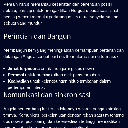
Pemain harus memantau kesehatan dan penentuan posisi
sekutu, bersiap untuk mengaktifkan Horguard pada saat -saat
penting seperti memulai pertarungan tim atau menyelamatkan
sekutu yang mundur.
Perincian dan Bangun
Membangun item yang meningkatkan kemampuan bertahan dan
dukungan Angela sangat penting. Item utama sering termasuk:
Jimat terpesona
untuk mengurangi cooldowns.
Peramal
untuk meningkatkan efek penyembuhan.
Keabadian
untuk kelangsungan hidup tambahan dalam
pertempuran intens.
Komunikasi dan sinkronisasi
Angela berkembang ketika tindakannya selaras dengan strategi
timnya. Komunikasi berkelanjutan dengan rekan satu tim tentang
cooldowns, positioning, dan ketersediaan tertinggi memastikan
pemanfaatan kemampuannya secara optimal.