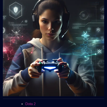
pertandingan
legenda
seluler
Dota 2