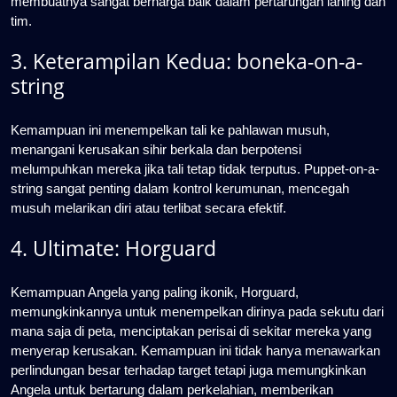
membuatnya sangat berharga baik dalam pertarungan laning dan
tim.
3. Keterampilan Kedua: boneka-on-a-
string
Kemampuan ini menempelkan tali ke pahlawan musuh,
menangani kerusakan sihir berkala dan berpotensi
melumpuhkan mereka jika tali tetap tidak terputus. Puppet-on-a-
string sangat penting dalam kontrol kerumunan, mencegah
musuh melarikan diri atau terlibat secara efektif.
4. Ultimate: Horguard
Kemampuan Angela yang paling ikonik, Horguard,
memungkinkannya untuk menempelkan dirinya pada sekutu dari
mana saja di peta, menciptakan perisai di sekitar mereka yang
menyerap kerusakan. Kemampuan ini tidak hanya menawarkan
perlindungan besar terhadap target tetapi juga memungkinkan
Angela untuk bertarung dalam perkelahian, memberikan