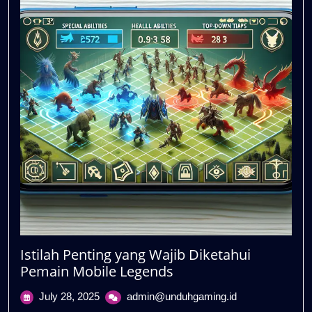
Istilah Penting yang Wajib Diketahui
Pemain Mobile Legends
July
Istilah
July 28, 2025
admin@unduhgaming.id
28,
Penting