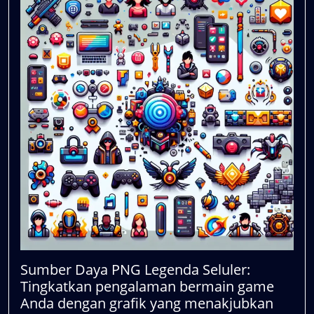
Sumber Daya PNG Legenda Seluler:
Tingkatkan pengalaman bermain game
Anda dengan grafik yang menakjubkan