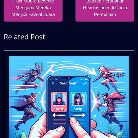
Piala Mobile Legend:
Legend: Perubahan
Mengapa Mereka
Revolusioner di Dunia
Menjadi Favorit Juara
Permainan
Related Post