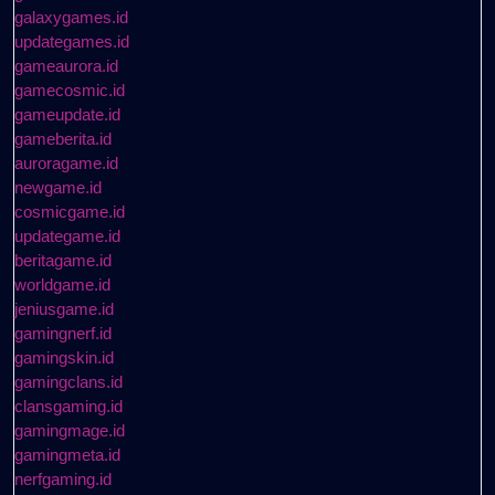
galaxygames.id
updategames.id
gameaurora.id
gamecosmic.id
gameupdate.id
gameberita.id
auroragame.id
newgame.id
cosmicgame.id
updategame.id
beritagame.id
worldgame.id
jeniusgame.id
gamingnerf.id
gamingskin.id
gamingclans.id
clansgaming.id
gamingmage.id
gamingmeta.id
nerfgaming.id