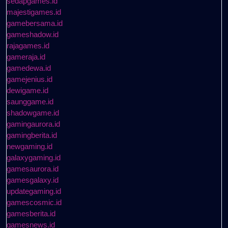
sedapgames.id
majestigames.id
gamebersama.id
gameshadow.id
rajagames.id
gameraja.id
gamedewa.id
gamejenius.id
dewigame.id
saunggame.id
shadowgame.id
gamingaurora.id
gamingberita.id
newgaming.id
galaxygaming.id
gamesaurora.id
gamesgalaxy.id
updategaming.id
gamescosmic.id
gamesberita.id
gamesnews.id