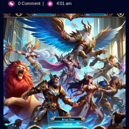
30,
Terbaik
0 Comment
|
4:01 am
2025
Pemain
Mobile
Legends
untuk
Meningkatkan
Rank
Tanpa
Menghabiskan
Waktu
Berjam-
jam