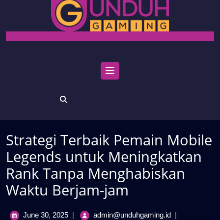
Skip
to
content
Open
Menu
Strategi Terbaik Pemain Mobile
Legends untuk Meningkatkan
Rank Tanpa Menghabiskan
Waktu Berjam-jam
June
Strategi
June 30, 2025
|
admin@unduhgaming.id
|