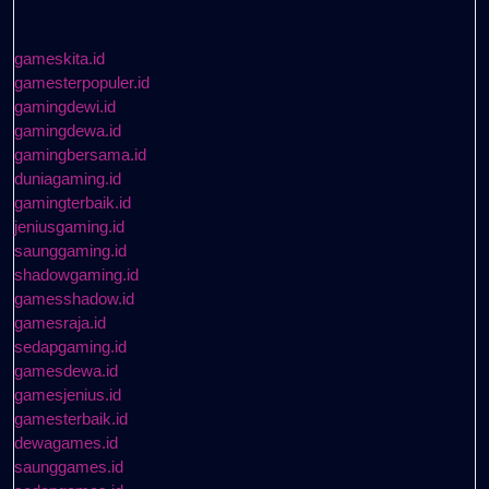
gameskita.id
gamesterpopuler.id
gamingdewi.id
gamingdewa.id
gamingbersama.id
duniagaming.id
gamingterbaik.id
jeniusgaming.id
saunggaming.id
shadowgaming.id
gamesshadow.id
gamesraja.id
sedapgaming.id
gamesdewa.id
gamesjenius.id
gamesterbaik.id
dewagames.id
saunggames.id