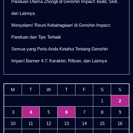
Panduan Utama Zhongli di Genshin Impact: Build, Skill,
dan Lainnya
Menyelami ‘Reuni Kebahagiaan’ di Genshin Impact:
Panduan dan Tips Terbaik
Semua yang Perlu Anda Ketahui Tentang Genshin
Impact Banner 4.7: Karakter, Rilisan, dan Lainnya
M
T
W
T
F
S
S
1
2
3
4
5
6
7
8
9
10
11
12
13
14
15
16