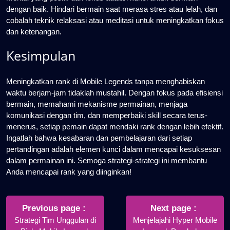
dengan baik. Hindari bermain saat merasa stres atau lelah, dan
cobalah teknik relaksasi atau meditasi untuk meningkatkan fokus
dan ketenangan.
Kesimpulan
Meningkatkan rank di Mobile Legends tanpa menghabiskan
waktu berjam-jam tidaklah mustahil. Dengan fokus pada efisiensi
bermain, memahami mekanisme permainan, menjaga
komunikasi dengan tim, dan memperbaiki skill secara terus-
menerus, setiap pemain dapat mendaki rank dengan lebih efektif.
Ingatlah bahwa kesabaran dan pembelajaran dari setiap
pertandingan adalah elemen kunci dalam mencapai kesuksesan
dalam permainan ini. Semoga strategi-strategi ini membantu
Anda mencapai rank yang diinginkan!
Post
navigation
Older
Newer
Previous page
Next page
Posts
Posts
Strategi Tim Unggulan di
Menjelajahi Hyper Mobile