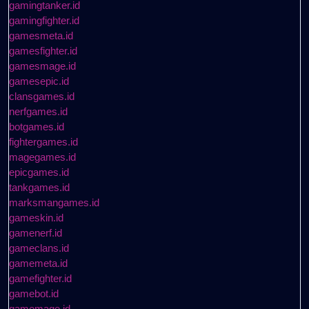
gamingtanker.id
gamingfighter.id
gamesmeta.id
gamesfighter.id
gamesmage.id
gamesepic.id
clansgames.id
nerfgames.id
botgames.id
fightergames.id
magegames.id
epicgames.id
tankgames.id
marksmangames.id
gameskin.id
gamenerf.id
gameclans.id
gamemeta.id
gamefighter.id
gamebot.id
gamemage.id