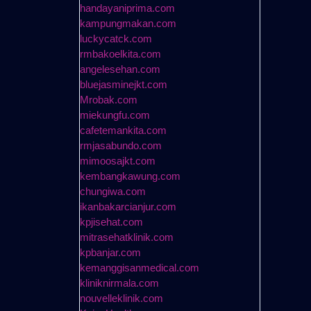
handayaniprima.com
kampungmakan.com
luckycatck.com
rmbakoelkita.com
angelesehan.com
bluejasminejkt.com
Mrobak.com
miekungfu.com
cafetemankita.com
rmjasabundo.com
mimoosajkt.com
kembangkawung.com
chungiwa.com
ikanbakarcianjur.com
kpjisehat.com
mitrasehatklinik.com
kpbanjar.com
kemanggisanmedical.com
kliniknirmala.com
nouvelleklinik.com