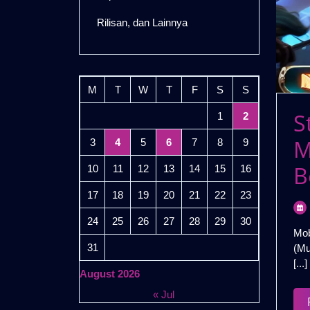
Rilisan, dan Lainnya
M
T
W
T
F
S
S
S
1
2
M
3
4
5
6
7
8
9
B
10
11
12
13
14
15
16
17
18
19
20
21
22
23
24
25
26
27
28
29
30
Mob
31
(Mu
[...]
August 2026
« Jul