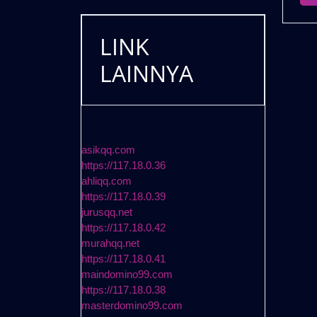
LINK
LAINNYA
asikqq.com
https://117.18.0.36
ahliqq.com
https://117.18.0.39
jurusqq.net
https://117.18.0.42
murahqq.net
https://117.18.0.41
maindomino99.com
https://117.18.0.38
masterdomino99.com