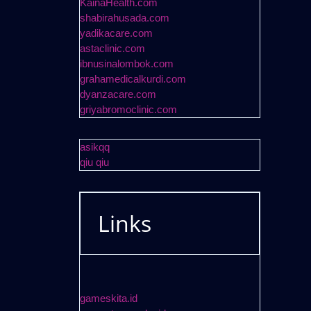
KainaHealth.com
shabirahusada.com
yadikacare.com
astaclinic.com
ibnusinalombok.com
grahamedicalkurdi.com
dyanzacare.com
griyabromoclinic.com
asikqq
qiu qiu
Links
gameskita.id