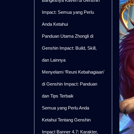
Bangkitnya Kaveh di Genshin
Impact: Semua yang Perlu
Anda Ketahui
Panduan Utama Zhongli di
Genshin Impact: Build, Skill,
dan Lainnya
Menyelami ‘Reuni Kebahagiaan’
di Genshin Impact: Panduan
dan Tips Terbaik
Semua yang Perlu Anda
Ketahui Tentang Genshin
Impact Banner 4.7: Karakter,