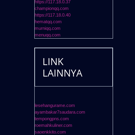
https://117.18.0.37
championqq.com
https://117.18.0.40
hematqq.com
murniqq.com
menuqq.com
LINK
LAINNYA
lesehangurame.com
ayambakar7saudara.com
tempongpns.com
roemahkuliner.com
saoenkkito.com