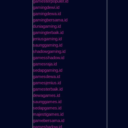
gamesterpopuler.id
gamingdewi.id
gamingdewa.id
gamingbersama.id
duniagaming.id
gamingterbaik.id
jeniusgaming.id
saunggaming.id
shadowgaming.id
gamesshadow.id
gamesraja.id
sedapgaming.id
gamesdewa.id
gamesjenius.id
gamesterbaik.id
dewagames.id
saunggames.id
sedapgames.id
majestigames.id
gamebersama.id
gameshadow.id