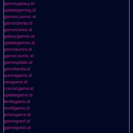
gamesgalaxy.id
updategaming.id
gamescosmic.id
gamesberita.id
gamesnews.id
galaxygames.id
updategames.id
gameaurora.id
gamecosmic.id
gameupdate.id
gameberita.id
auroragame.id
newgame.id
cosmicgame.id
updategame.id
beritagame.id
worldgame.id
jeniusgame.id
gamingnerf.id
gamingskin.id