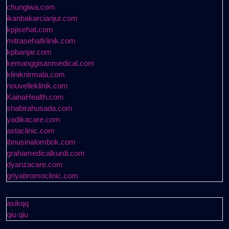
chungiwa.com
ikanbakarcianjur.com
kpjisehat.com
mitrasehatklinik.com
kpbanjar.com
kemanggisanmedical.com
kliniknirmala.com
nouvelleklinik.com
KainaHealth.com
shabirahusada.com
yadikacare.com
astaclinic.com
ibnusinalombok.com
grahamedicalkurdi.com
dyanzacare.com
griyabromoclinic.com
asikqq
qiu qiu