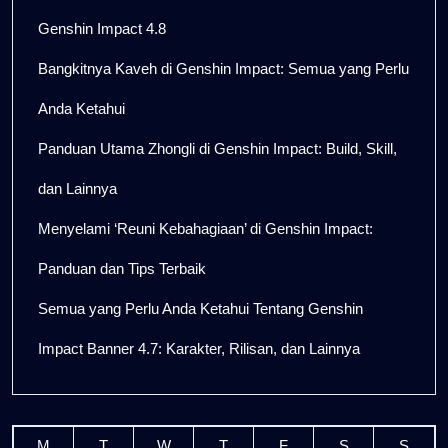
Genshin Impact 4.8
Bangkitnya Kaveh di Genshin Impact: Semua yang Perlu
Anda Ketahui
Panduan Utama Zhongli di Genshin Impact: Build, Skill,
dan Lainnya
Menyelami ‘Reuni Kebahagiaan’ di Genshin Impact:
Panduan dan Tips Terbaik
Semua yang Perlu Anda Ketahui Tentang Genshin
Impact Banner 4.7: Karakter, Rilisan, dan Lainnya
M
T
W
T
F
S
S