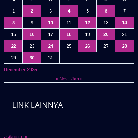
1
2
3
4
5
6
7
8
9
10
11
12
13
14
15
16
17
18
19
20
21
22
23
24
25
26
27
28
29
30
31
December 2025
« Nov
Jan »
LINK LAINNYA
asikqq.com