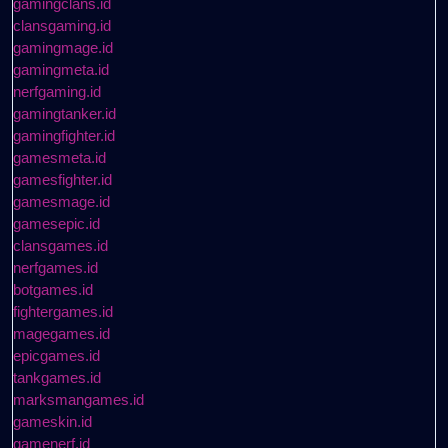
gamingclans.id
clansgaming.id
gamingmage.id
gamingmeta.id
nerfgaming.id
gamingtanker.id
gamingfighter.id
gamesmeta.id
gamesfighter.id
gamesmage.id
gamesepic.id
clansgames.id
nerfgames.id
botgames.id
fightergames.id
magegames.id
epicgames.id
tankgames.id
marksmangames.id
gameskin.id
gamenerf.id