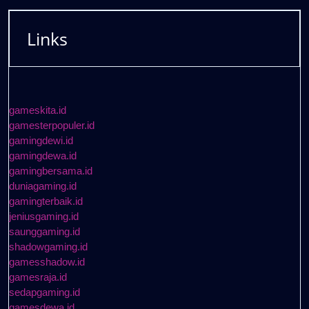
Links
gameskita.id
gamesterpopuler.id
gamingdewi.id
gamingdewa.id
gamingbersama.id
duniagaming.id
gamingterbaik.id
jeniusgaming.id
saunggaming.id
shadowgaming.id
gamesshadow.id
gamesraja.id
sedapgaming.id
gamesdewa.id