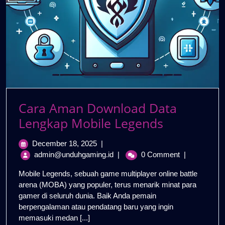
Cara Aman Download Data
Cara
Lengkap Mobile Legends
Aman
December
December 18, 2025
|
Download
18,
Cara
admin@unduhgaming.id
|
0 Comment
|
Data
2025
Aman
Mobile Legends, sebuah game multiplayer online battle
Download
Lengkap
arena (MOBA) yang populer, terus menarik minat para
Data
Mobile
gamer di seluruh dunia. Baik Anda pemain
Lengkap
berpengalaman atau pendatang baru yang ingin
Legends
Mobile
memasuki medan [...]
Legends