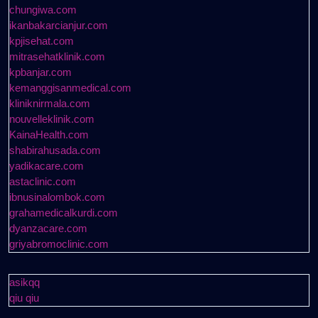
chungiwa.com
ikanbakarcianjur.com
kpjisehat.com
mitrasehatklinik.com
kpbanjar.com
kemanggisanmedical.com
kliniknirmala.com
nouvelleklinik.com
KainaHealth.com
shabirahusada.com
yadikacare.com
astaclinic.com
ibnusinalombok.com
grahamedicalkurdi.com
dyanzacare.com
griyabromoclinic.com
asikqq
qiu qiu