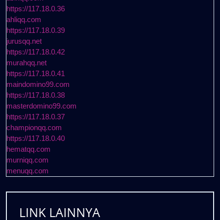
https://117.18.0.36
ahliqq.com
https://117.18.0.39
jurusqq.net
https://117.18.0.42
murahqq.net
https://117.18.0.41
maindomino99.com
https://117.18.0.38
masterdomino99.com
https://117.18.0.37
championqq.com
https://117.18.0.40
hematqq.com
murniqq.com
menuqq.com
LINK LAINNYA