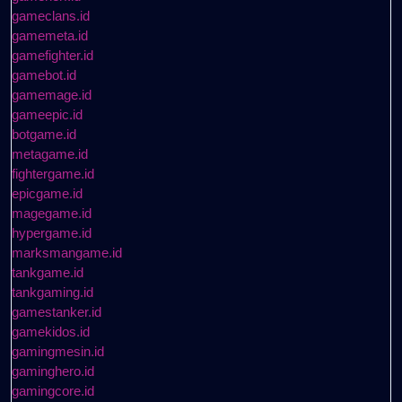
gameclans.id
gamemeta.id
gamefighter.id
gamebot.id
gamemage.id
gameepic.id
botgame.id
metagame.id
fightergame.id
epicgame.id
magegame.id
hypergame.id
marksmangame.id
tankgame.id
tankgaming.id
gamestanker.id
gamekidos.id
gamingmesin.id
gaminghero.id
gamingcore.id