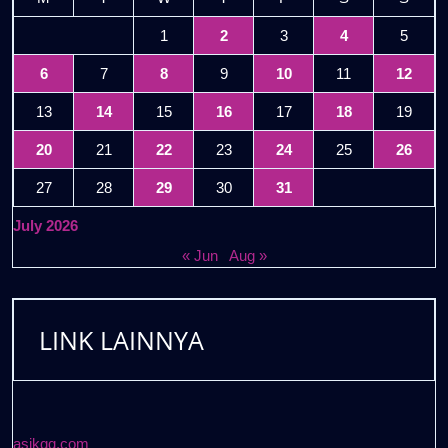
1
2
3
4
5
6
7
8
9
10
11
12
13
14
15
16
17
18
19
20
21
22
23
24
25
26
27
28
29
30
31
July 2026
« Jun
Aug »
LINK LAINNYA
asikqq.com