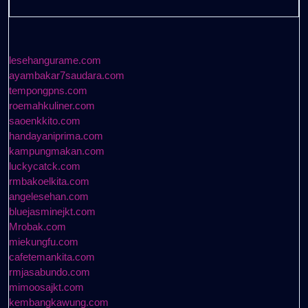
lesehangurame.com
ayambakar7saudara.com
tempongpns.com
roemahkuliner.com
saoenkkito.com
handayaniprima.com
kampungmakan.com
luckycatck.com
rmbakoelkita.com
angelesehan.com
bluejasminejkt.com
Mrobak.com
miekungfu.com
cafetemankita.com
rmjasabundo.com
mimoosajkt.com
kembangkawung.com