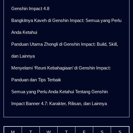
Genshin Impact 4.8
Bangkitnya Kaveh di Genshin Impact: Semua yang Perlu
Anda Ketahui
Panduan Utama Zhongli di Genshin Impact: Build, Skill,
dan Lainnya
Menyelami ‘Reuni Kebahagiaan’ di Genshin Impact:
Panduan dan Tips Terbaik
Semua yang Perlu Anda Ketahui Tentang Genshin
Impact Banner 4.7: Karakter, Rilisan, dan Lainnya
M
T
W
T
F
S
S