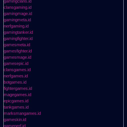
gamingclans.id
clansgaming.id
gamingmage.id
gamingmeta.id
nerfgaming.id
gamingtanker.id
gamingfighter.id
gamesmeta.id
gamesfighter.id
gamesmage.id
gamesepic.id
clansgames.id
nerfgames.id
botgames.id
fightergames.id
magegames.id
epicgames.id
tankgames.id
marksmangames.id
gameskin.id
gamenerf.id