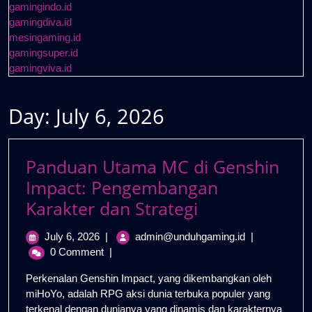
gamingindo.id
gamingdiva.id
mesingaming.id
gamingsuper.id
gamingviva.id
Day:
July 6, 2026
Panduan Utama MC di Genshin
Impact: Pengembangan
Panduan
Karakter dan Strategi
Utama
July
Panduan
July 6, 2026
|
admin@unduhgaming.id
|
MC
6,
Utama
0 Comment
|
di
2026
MC
Perkenalan Genshin Impact, yang dikembangkan oleh
di
Genshin
miHoYo, adalah RPG aksi dunia terbuka populer yang
Genshin
terkenal dengan dunianya yang dinamis dan karakternya