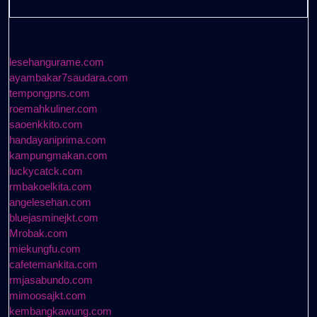
lesehangurame.com
ayambakar7saudara.com
tempongpns.com
roemahkuliner.com
saoenkkito.com
handayaniprima.com
kampungmakan.com
luckycatck.com
rmbakoelkita.com
angelesehan.com
bluejasminejkt.com
Mrobak.com
miekungfu.com
cafetemankita.com
rmjasabundo.com
mimoosajkt.com
kembangkawung.com