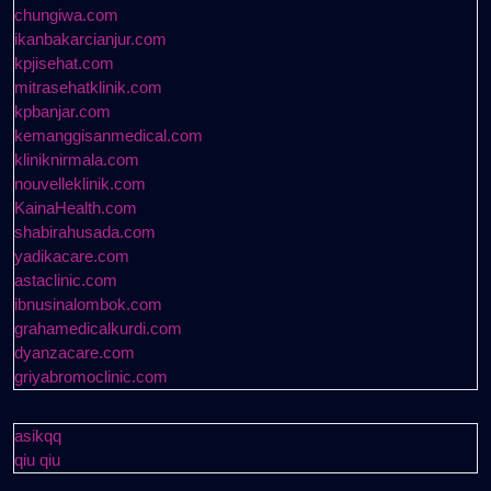
chungiwa.com
ikanbakarcianjur.com
kpjisehat.com
mitrasehatklinik.com
kpbanjar.com
kemanggisanmedical.com
kliniknirmala.com
nouvelleklinik.com
KainaHealth.com
shabirahusada.com
yadikacare.com
astaclinic.com
ibnusinalombok.com
grahamedicalkurdi.com
dyanzacare.com
griyabromoclinic.com
asikqq
qiu qiu